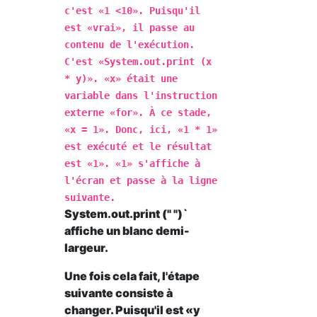
c'est «1 <10». Puisqu'il
est «vrai», il passe au
contenu de l'exécution.
C'est «System.out.print (x
* y)». «x» était une
variable dans l'instruction
externe «for». À ce stade,
«x = 1». Donc, ici, «1 * 1»
est exécuté et le résultat
est «1». «1» s'affiche à
l'écran et passe à la ligne
suivante.
System.out.print (" ")`
affiche un blanc demi-
largeur.
Une fois cela fait, l'étape
suivante consiste à
changer. Puisqu'il est «y