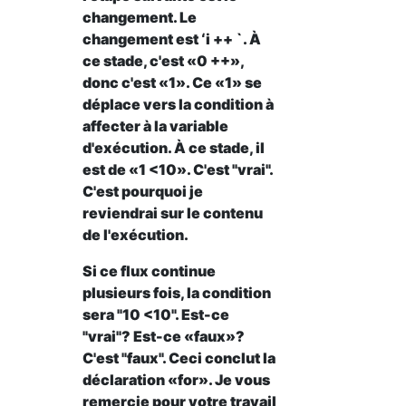
changement. Le
changement est ʻi ++ `. À
ce stade, c'est «0 ++»,
donc c'est «1». Ce «1» se
déplace vers la condition à
affecter à la variable
d'exécution. À ce stade, il
est de «1 <10». C'est "vrai".
C'est pourquoi je
reviendrai sur le contenu
de l'exécution.
Si ce flux continue
plusieurs fois, la condition
sera "10 <10". Est-ce
"vrai"? Est-ce «faux»?
C'est "faux". Ceci conclut la
déclaration «for». Je vous
remercie pour votre travail