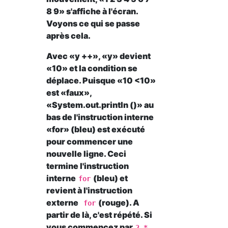
8 9» s'affiche à l'écran.
Voyons ce qui se passe
après cela.
Avec «y ++», «y» devient
«10» et la condition se
déplace. Puisque «10 <10»
est «faux»,
«System.out.println ()» au
bas de l'instruction interne
«for» (bleu) est exécuté
pour commencer une
nouvelle ligne. Ceci
termine l'instruction
interne
(bleu) et
for
revient à l'instruction
externe
(rouge). A
for
partir de là, c'est répété. Si
vous commencez par
2 *