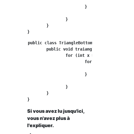
				System.out.print("■");

			}

				System.out.println();

		}

	}

public class TriangleBottom {

	public void traiangleReverse() {

		for (int x = 0; x < 10; x++) {

			for (int y = 10; y > x; y--) {

				System.out.print("■");

			}

				System.out.println();

		}

	}

Si vous avez lu jusqu'ici,
vous n'avez plus à
l'expliquer.