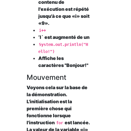
contenu de
l'exécution est répété
jusqu'à ce que «i» soit
«9».
i++
ʻI` est augmenté de un
System.out.println("H
ello!")
Affiche les
caractères "Bonjour!"
Mouvement
Voyons cela sur la base de
la démonstration.
L'initialisation est la
première chose qui
fonctionne lorsque
l'instruction
est lancée.
for
La valeur de la variable «i»