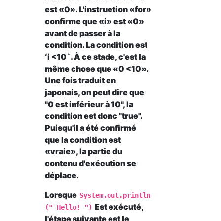
est «0». L'instruction «for»
confirme que «i» est «0»
avant de passer à la
condition. La condition est
ʻi <10`. À ce stade, c'est la
même chose que «0 <10».
Une fois traduit en
japonais, on peut dire que
"0 est inférieur à 10", la
condition est donc "true".
Puisqu'il a été confirmé
que la condition est
«vraie», la partie du
contenu d'exécution se
déplace.
Lorsque
System.out.println
Est exécuté,
(" Hello! ")
l'étape suivante est le