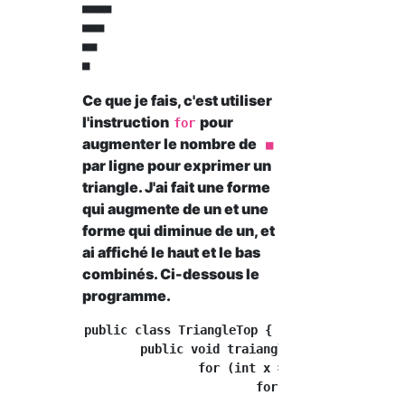
■■■■

■■■

■■

Ce que je fais, c'est utiliser
l'instruction
pour
for
augmenter le nombre de
■
par ligne pour exprimer un
triangle. J'ai fait une forme
qui augmente de un et une
forme qui diminue de un, et
ai affiché le haut et le bas
combinés. Ci-dessous le
programme.
public class TriangleTop {

	public void traiangle() {

		for (int x = 0; x < 10; x++) {

			for (int y = 0; y < x+1; y++) {
