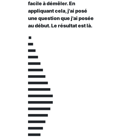
facile à démêler. En
appliquant cela, j'ai posé
une question que j'ai posée
au début. Le résultat est là.
■

■■

■■■

■■■■

■■■■■

■■■■■■

■■■■■■■

■■■■■■■■

■■■■■■■■■

■■■■■■■■■■

■■■■■■■■■■

■■■■■■■■■

■■■■■■■■

■■■■■■■

■■■■■■

■■■■■
