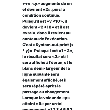
++», «y» augmente de un
et devient «2», puis la
condition continue.
Puisqu'il est «y <10», il
devient «2 <10» et il est
«vrai», donc il revient au
contenu de l'exécution.
C'est «System.out.print (x
* y)». Puisqu'il est «1 * 2»,
le résultat sera «2» et il
sera affiché à l'écran, et le
blanc demi-largeur de la
ligne suivante sera
également affiché, et il
sera répété après le
passage au changement.
Lorsque la valeur de «y»
atteint «9» par un tel
mouvement, «1 2 3 4 5 6 7