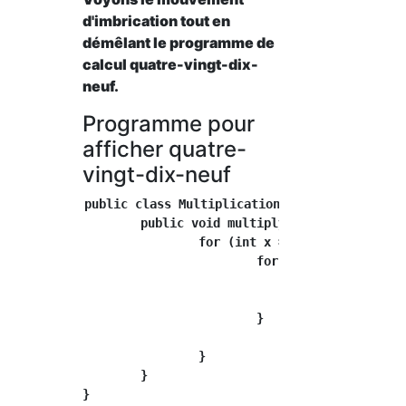
d'imbrication tout en
démêlant le programme de
calcul quatre-vingt-dix-
neuf.
Programme pour
afficher quatre-
vingt-dix-neuf
public class MultiplicationTable {

	public void multiply() {

		for (int x = 1; x < 10; x++) {

			for (int y = 1; y < 10; y++) {

				System.out.print(x * y);

				System.out.print(" ");

			}

				System.out.println();

		}

	}
