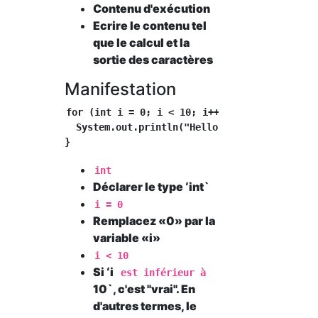
Contenu d'exécution
Ecrire le contenu tel
que le calcul et la
sortie des caractères
Manifestation
for (int i = 0; i < 10; i++) {

  System.out.println("Hello!");

int
Déclarer le type ʻint`
i = 0
Remplacez «0» par la
variable «i»
i < 10
Si ʻi
est inférieur à
10`, c'est "vrai". En
d'autres termes, le