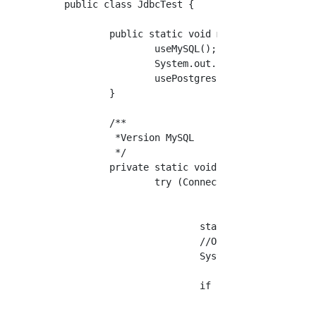
public class JdbcTest {

	public static void main(String... args) {

		useMySQL();

		System.out.println("=====================");

		usePostgres();

	}

	/**

	 *Version MySQL

	 */

	private static void useMySQL() {

		try (Connection connection = DriverManager.getConnection("jdbc:mysql://127.0.0.1/sample", "Nom d'utilisateur", "mot de passe");

				PreparedStatement statement = connection.prepareStatement( "select * from ACCOUNT where (name like ?)");) {

			statement.setString(1, "%hoge%");

			//Obtenez et affichez la chaîne de requête ici

			System.out.println("mysql    > " + statement.toString());

			if (statement instanceof com.mysql.jdbc.PreparedStatement) {

				//Cast vers la version MySQL de PreparedStatement pour profiter des fonctionnalités spécifiques à MySQL

				com.mysql.jdbc.PreparedStatement mysqlStatement = (com.mysql.jdbc.PreparedStatement) statement;
