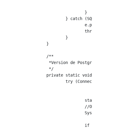
				System.out.println("Pas de version de référence> " + mysqlStatement.asSql());

			}

		} catch (SQLException e) {

			e.printStackTrace();

			throw new RuntimeException(e);

		}

	}

	/**

	 *Version de PostgreSQL

	 */

	private static void usePostgres() {

		try (Connection connection = DriverManager.getConnection("jdbc:postgresql://127.0.0.1:5432/sample", "Nom d'utilisateur", "mot de passe");

				PreparedStatement statement = connection.prepareStatement("select * from ACCOUNT where name = ?");) {

			statement.setString(1, "hogehoge");

			//Obtenez et affichez la chaîne de requête ici

			System.out.println("postgres     > " + statement.toString());

			if (statement instanceof org.postgresql.jdbc.PgStatement) {

				//Il n'y a pas de méthode asSql dans la version PostgreSQL de PreparedStatement
