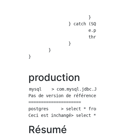
				org.postgresql.jdbc.PgStatement postgresStatement = (org.postgresql.jdbc.PgStatement) statement;

				System.out.println("Ceci est inchangé> " + postgresStatement.toString());

			}

		} catch (SQLException e) {

			e.printStackTrace();

			throw new RuntimeException(e);

		}

	}

}

production
mysql    > com.mysql.jdbc.JDBC42PreparedStat
Pas de version de référence> select * from AC
=====================

postgres     > select * from ACCOUNT where na
Résumé