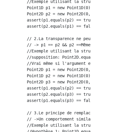
//Exemple utilisant la structure de classe ci
Point1D p1 = new Point1D(0);

Point2D p2 = new Point2D(0, 0);

assert(p1.equals(p2) == true);  //Vrai car se
assert(p2.equals(p1) == false); //False pour 
// 2.La transparence ne peut être satisfaite

// -> p1 == p2 && p2 ==Même pour p3, p1==Ne d
//Exemple utilisant la structure de classe ci
//supposition: Point2D.equals()Ajoutez ce qui
//Vrai même si l'argument est Point1D ou sa s
Point2D p1 = new Point2D(0, 0);

Point1D p2 = new Point1D(0);

Point2D p3 = new Point2D(0, 1);

assert(p1.equals(p2) == true); //Vrai en rais
assert(p2.equals(p3) == true); //true car les
assert(p1.equals(p3) == false); // x,false po
// 3.Le principe de remplacement de Riskov ne
// ->Un comportement similaire est attendu da
//Exemple utilisant la structure de classe ci
//Hypothèse 1: Point1D.equals()Modifiez les s