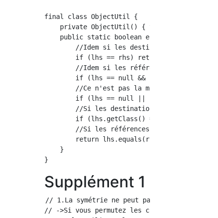
final class ObjectUtil {

    private ObjectUtil() { throw new Assertio
    public static boolean equals(final Object
        //Idem si les destinations de référen
        if (lhs == rhs) return true;

        //Idem si les références gauche et dr
        if (lhs == null && rhs == null) retur
        //Ce n'est pas la même chose si la d
        if (lhs == null || rhs == null) retur
        //Si les destinations de référence s
        if (lhs.getClass() == rhs.getClass())
        //Si les références sur les côtés ga
        return lhs.equals(rhs) && rhs.equals(
    }

Supplément 1
// 1.La symétrie ne peut pas être satisfaite

// ->Si vous permutez les côtés droit et gauc