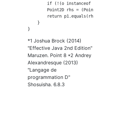
        if (!(o instanceof Point2D)) return f
        Point2D rhs = (Point2D)o;

        return p1.equals(rhs.p1) && y.equals(
    }

*1 Joshua Brock (2014)
"Effective Java 2nd Edition"
Maruzen. Point 8 *2 Andrey
Alexandresque (2013)
"Langage de
programmation D"
Shosuisha. 6.8.3