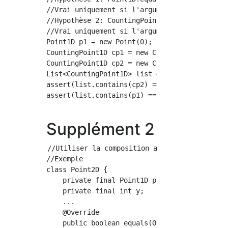
//Vrai uniquement si l'argument est Point1D e
//Hypothèse 2: CountingPoint1D.equals()Modifi
//Vrai uniquement si l'argument est CountingP
Point1D p1 = new Point(0);

CountingPoint1D cp1 = new CountingPoint(0);

CountingPoint1D cp2 = new CountingPoint(0);

List<CountingPoint1D> list = Arrays.asList(cp
assert(list.contains(cp2) == true); // cp1 ==
assert(list.contains(p1) == false); //Faux en
Supplément 2
//Utiliser la composition au lieu de l'hérita
//Exemple

class Point2D {

    private final Point1D p1;

    private final int y;

    ...

    @Override

    public boolean equals(Object o) {
