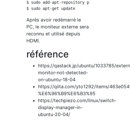
$ sudo add-apt-repository ppa:graphics-driver
Après avoir redémarré le
PC, le moniteur externe sera
reconnu et utilisé depuis
HDMI.
référence
https://qastack.jp/ubuntu/1033785/extern
monitor-not-detected-
on-ubuntu-18-04
https://qiita.com/yto1292/items/463e05
%E6%96%B9%E6%B3%95
https://techpiezo.com/linux/switch-
display-manager-in-
ubuntu-20-04/