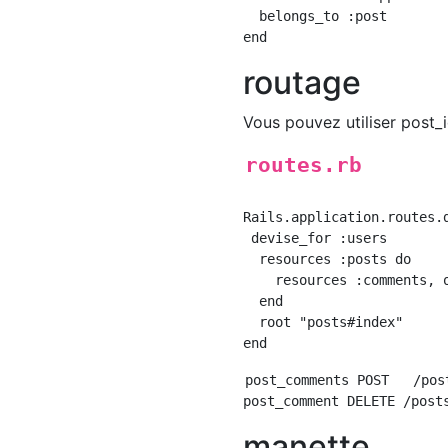
  belongs_to :post

routage
Vous pouvez utiliser post_id
routes.rb
Rails.application.routes.d
 devise_for :users

  resources :posts do

    resources :comments, o
  end

  root "posts#index"

post_comments POST   /pos
manette