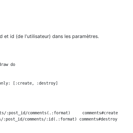
 et id (de l'utilisateur) dans les paramètres.
raw do

nly: [:create, :destroy]

ts/:post_id/comments(.:format)     comments#create
