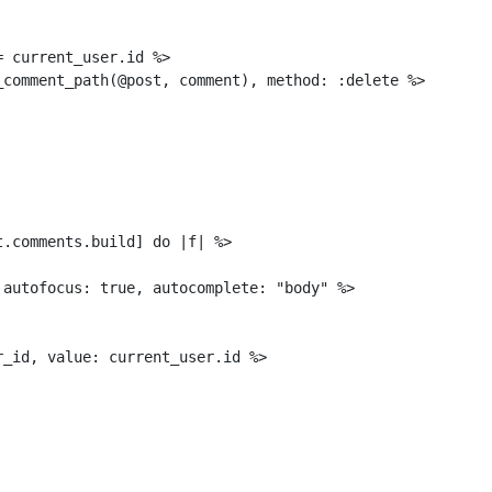
 current_user.id %>

_comment_path(@post, comment), method: :delete %>

.comments.build] do |f| %>

 autofocus: true, autocomplete: "body" %>

_id, value: current_user.id %>
