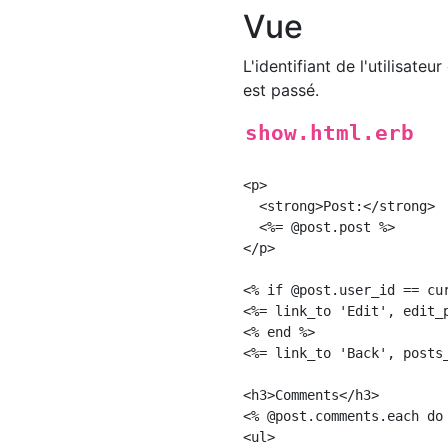
Vue
L'identifiant de l'utilisateu
est passé.
show.html.erb
<p>

  <strong>Post:</strong>

  <%= @post.post %>

</p>

<% if @post.user_id == cur
<%= link_to 'Edit', edit_p
<% end %>

<%= link_to 'Back', posts_
<h3>Comments</h3>

<% @post.comments.each do 
<ul>
