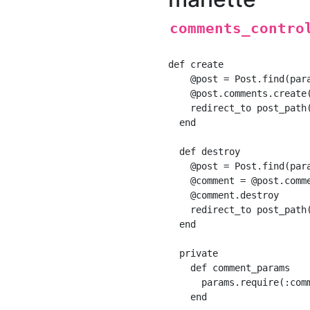
comments_contro
def create

    @post = Post.find(para
    @post.comments.create(
    redirect_to post_path(
  end

  def destroy

    @post = Post.find(para
    @comment = @post.comme
    @comment.destroy

    redirect_to post_path(
  end

  private

    def comment_params

      params.require(:comm