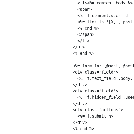
  <li><%= comment.body %>

  <span>

  <% if comment.user_id ==
  <%= link_to '[X]', post
  <% end %>

  </span>

  </li>

</ul>

<% end %>

<%= form_for [@post, @post
<div class="field">

  <%= f.text_field :body,
</div>

<div class="field">

  <%= f.hidden_field :user
</div>

<div class="actions">

  <%= f.submit %>

</div>
