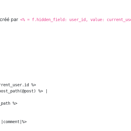
r créé par
<% = f.hidden_field: user_id, value: current_us
rent_user.id %>

ost_path(@post) %> |

path %>

|comment|%>
