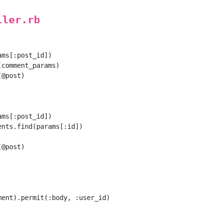
ller.rb
ms[:post_id])

comment_params)

@post)

ms[:post_id])

nts.find(params[:id])

@post)

ent).permit(:body, :user_id)
