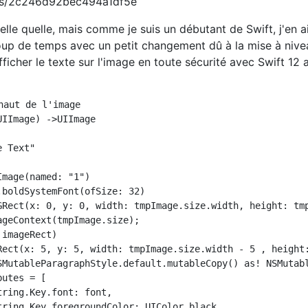
tems/2c246d92bec494a1df5e
telle quelle, mais comme je suis un débutant de Swift, j'en ai
oup de temps avec un petit changement dû à la mise à niv
 afficher le texte sur l'image en toute sécurité avec Swift 12
haut de l'image

IImage) ->UIImage

 Text"

mage(named: "1")

boldSystemFont(ofSize: 32)

GRect(x: 0, y: 0, width: tmpImage.size.width, height: tmp
geContext(tmpImage.size);

imageRect)

Rect(x: 5, y: 5, width: tmpImage.size.width - 5 , height:
SMutableParagraphStyle.default.mutableCopy() as! NSMutabl
utes = [

ring.Key.font: font,

tring.Key.foregroundColor: UIColor.black,
