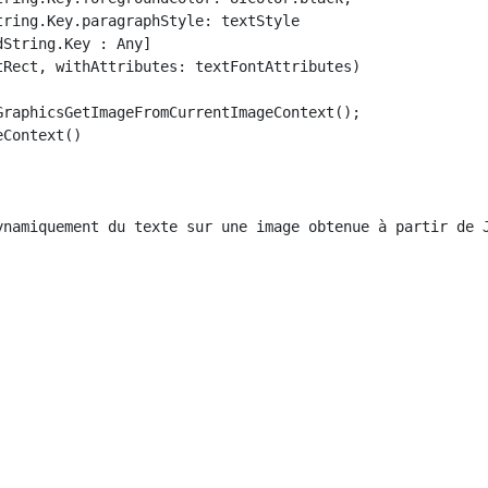
tring.Key.paragraphStyle: textStyle

String.Key : Any]

tRect, withAttributes: textFontAttributes)

GraphicsGetImageFromCurrentImageContext();

Context()

ynamiquement du texte sur une image obtenue à partir de J