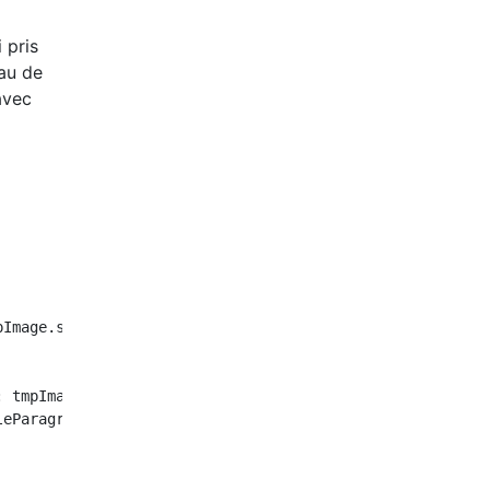
 pris
eau de
 avec
Image.size.height)

 tmpImage.size.height - 5)

eParagraphStyle
