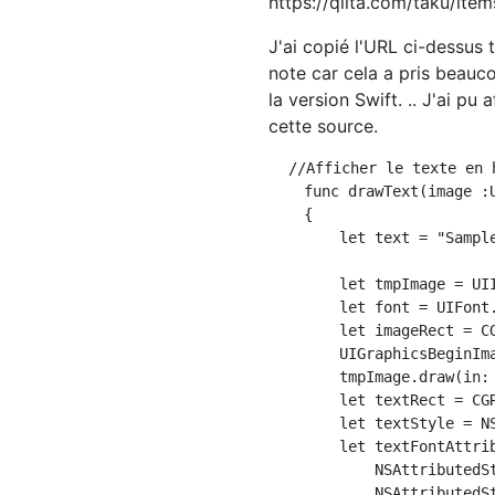
https://qiita.com/taku/i
J'ai copié l'URL ci-dessus 
note car cela a pris beauc
la version Swift. .. J'ai pu
cette source.
  //Afficher le texte en 
    func drawText(image :U
    {

        let text = "Sample
        let tmpImage = UII
        let font = UIFont.
        let imageRect = C
        UIGraphicsBeginIma
        tmpImage.draw(in: 
        let textRect = CG
        let textStyle = N
        let textFontAttrib
            NSAttributedSt
            NSAttributedS