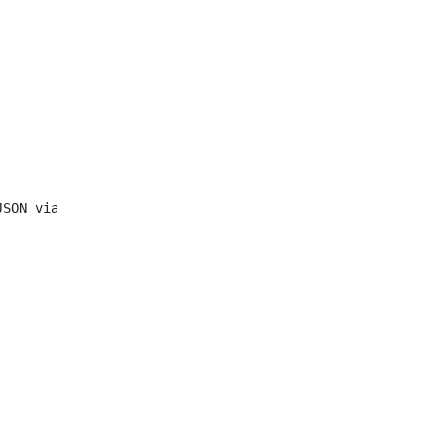
SON via Alamofire, mais c'est sur le point de se produir