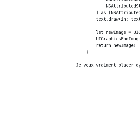
            NSAttributedS
        ] as [NSAttributed
        text.draw(in: tex
        let newImage = UI
        UIGraphicsEndImage
        return newImage!

    }

Je veux vraiment placer d