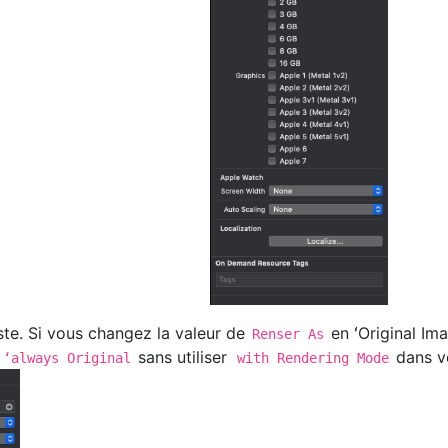
ste. Si vous changez la valeur de
en ʻOriginal Im
Renser As
sans utiliser
dans v
 ʻalways Original
with Rendering Mode