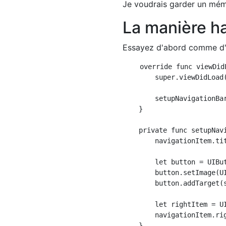
Je voudrais garder un mémo
La manière ha
Essayez d'abord comme d'h
    override func viewDidL
        super.viewDidLoad(
        setupNavigationBar
    }

    private func setupNavi
        navigationItem.tit
        let button = UIBut
        button.setImage(U
        button.addTarget(
        let rightItem = U
        navigationItem.rig
    }
