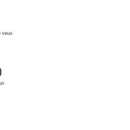
e veux
)
un