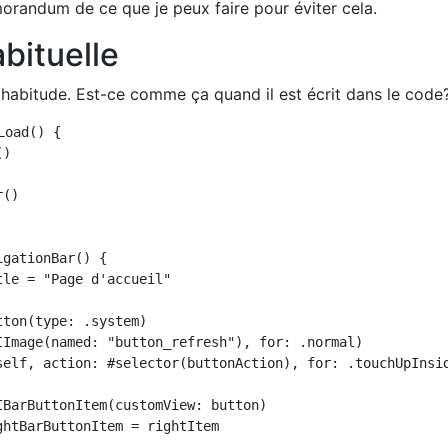
randum de ce que je peux faire pour éviter cela.
bituelle
abitude. Est-ce comme ça quand il est écrit dans le code
oad() {

)

()

gationBar() {

le = "Page d'accueil"

ton(type: .system)

IImage(named: "button_refresh"), for: .normal)

self, action: #selector(buttonAction), for: .touchUpInsid
IBarButtonItem(customView: button)

htBarButtonItem = rightItem
