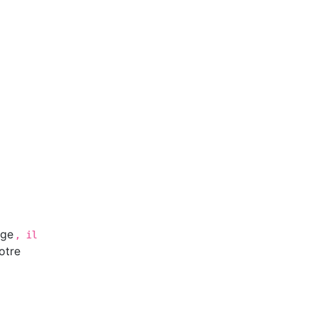
age
, il
otre