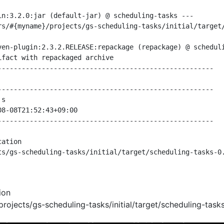
in:3.2.0:jar (default-jar) @ scheduling-tasks ---

rs/#{myname}/projects/gs-scheduling-tasks/initial/target/
ven-plugin:2.3.2.RELEASE:repackage (repackage) @ scheduli
fact with repackaged archive

------------------------------------------------------

------------------------------------------------------

s

8-08T21:52:43+09:00

------------------------------------------------------

ation

ts/gs-scheduling-tasks/initial/target/scheduling-tasks-0.
ion
ojects/gs-scheduling-tasks/initial/target/scheduling-tasks