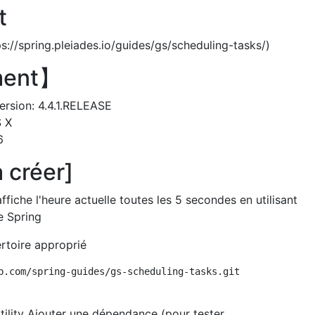
t
s://spring.pleiades.io/guides/gs/scheduling-tasks/)
ment】
Version: 4.4.1.RELEASE
 X
6
à créer]
ffiche l'heure actuelle toutes les 5 secondes en utilisant
 Spring
rtoire approprié
b.com/spring-guides/gs-scheduling-tasks.git

tility Ajouter une dépendance (pour tester