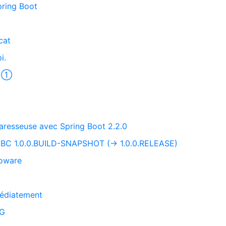
pring Boot
cat
i.
er ①
n paresseuse avec Spring Boot 2.2.0
JDBC 1.0.0.BUILD-SNAPSHOT (-> 1.0.0.RELEASE)
toware
édiatement
NG