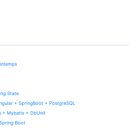
rintemps
ing State
 Angular + SpringBoot + PostgreSQL
ing + Mybatis + DbUnit
Spring Boot