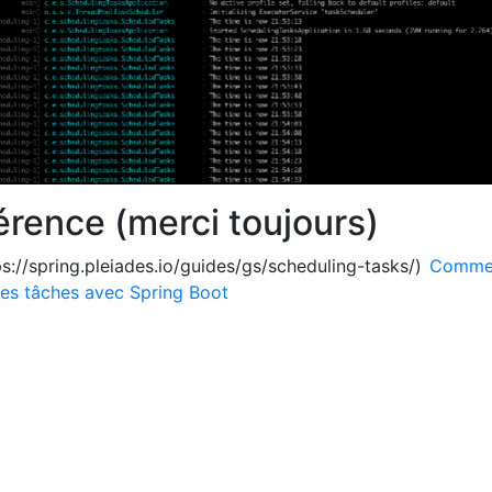
férence (merci toujours)
ps://spring.pleiades.io/guides/gs/scheduling-tasks/)
Comme
es tâches avec Spring Boot