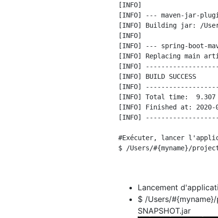
[INFO]

[INFO] --- maven-jar-plug
[INFO] Building jar: /Use
[INFO]

[INFO] --- spring-boot-ma
[INFO] Replacing main arti
[INFO] ------------------
[INFO] BUILD SUCCESS

[INFO] ------------------
[INFO] Total time:  9.307 
[INFO] Finished at: 2020-0
[INFO] ------------------
#Exécuter, lancer l'applic
$ /Users/#{myname}/projec
Lancement d'applicat
$ /Users/#{myname}/pr
SNAPSHOT.jar