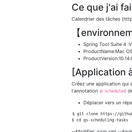
Ce que j'ai fai
Calendrier des tâches (http
【environne
Spring Tool Suite 4 :
ProductName:Mac OS
ProductVersion:10.14.
[Application 
Créez une application qui a
l'annotation
de
@ Scheduled
Déplacer vers un répe
$ git clone https://githu
--Modifier: pom.xml --Awai