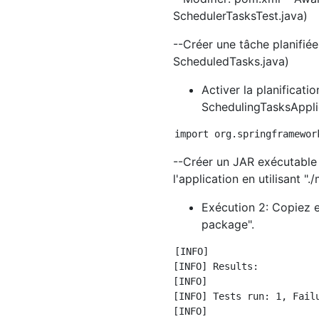
SchedulerTasksTest.java)
--Créer une tâche planifiée 
ScheduledTasks.java)
Activer la planificatio
SchedulingTasksAppli
--Créer un JAR exécutable 
l'application en utilisant "
Exécution 2: Copiez e
package".
[INFO]

[INFO] Results:

[INFO]

[INFO] Tests run: 1, Failu
[INFO]
