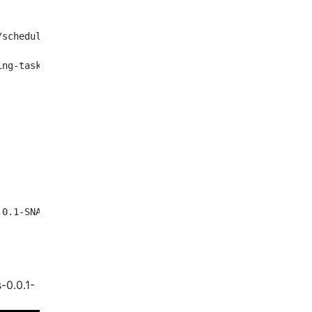
scheduling-tasks-0.0.1-SNAPSHOT.jar

ng-tasks ---

0.1-SNAPSHOT.jar

-0.0.1-