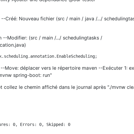
--Créé: Nouveau fichier (src / main / java /.../ schedulingta
n --Modifier: (src / main /.../ schedulingtasks /
cation.java)
--Move: déplacer vers le répertoire maven --Exécuter 1: e
./mvnw spring-boot: run"
t collez le chemin affiché dans le journal après "./mvnw cl
res: 0, Errors: 0, Skipped: 0
