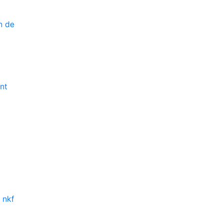
n de
ant
 nkf