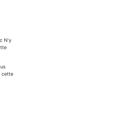
c N'y
ette
ous
 cette