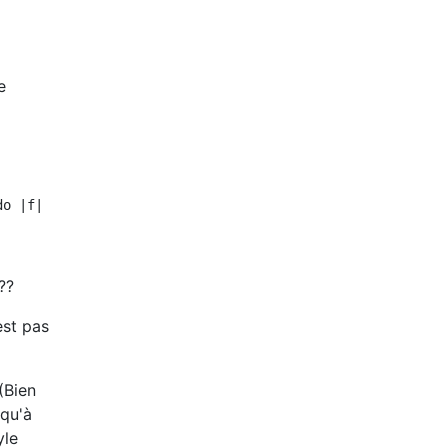
e
o |f|

??
est pas
(Bien
squ'à
yle