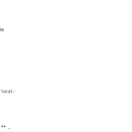
le
local: true do |f|

** ...