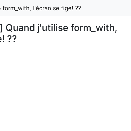
e form_with, l'écran se fige! ??
] Quand j'utilise form_with,
e! ??