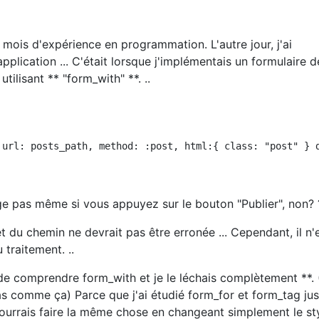
 mois d'expérience en programmation. L'autre jour, j'ai
plication ... C'était lorsque j'implémentais un formulaire d
ilisant ** "form_with" **. ..
 url: posts_path, method: :post, html:{ class: "post" } d
ge pas même si vous appuyez sur le bouton "Publier", non? 
t du chemin ne devrait pas être erronée ... Cependant, il n'
 traitement. ..
 de comprendre form_with et je le léchais complètement **. 
as comme ça) Parce que j'ai étudié form_for et form_tag ju
 pourrais faire la même chose en changeant simplement le st