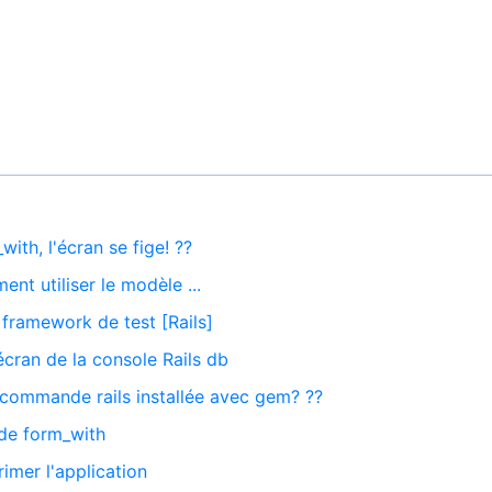
_with, l'écran se fige! ??
ent utiliser le modèle ...
e framework de test [Rails]
écran de la console Rails db
la commande rails installée avec gem? ??
de form_with
rimer l'application