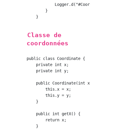
            Logger.d("#Coordonner: " + builde
        }

    }

Classe de
coordonnées
public class Coordinate {

    private int x;

    private int y;

    public Coordinate(int x, int y) {

        this.x = x;

        this.y = y;

    }

    public int getX() {

        return x;

    }
