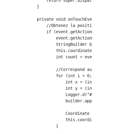
        return super.dispatchTouchEvent(event
    }

    private void onTouchEvent(MotionEvent mot
        //Obtenez la position tapée (à l'exce
        if (event.getActionMasked() == Motion
            event.getActionMasked() == Motion
            StringBuilder builder = new Strin
            this.coordinates = new ArrayList<
            int count = event.getPointerCount
            //Correspond au moment où plusieu
            for (int i = 0; i < count; i++) {
                int x = (int) event.getX(i);

                int y = (int) event.getY(i);

                Logger.d("# X: " + x + ", y: 
                builder.append("(" + x + "," 
                Coordinate coordinate = new C
                this.coordinates.add(coordina
            }
