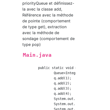
priorityQueue et définissez-
la avec la classe add,
Référence avec la méthode
de pointe (comportement
de type get), extraction
avec la méthode de
sondage (comportement de
type pop)
Main.java
	public static void main(String[] args) {

		Queue<Integer> q = new PriorityQueue<Integer>();

		q.add(1);

		q.add(2);

		q.add(3);

		q.add(4);

		System.out.println(q.poll());//output:1 q:{2,3,4}

		System.out.println(q.peak());//output:2 q:{2,3,4}

		System.out.println(q.poll());//output:2 q:{3,4}
