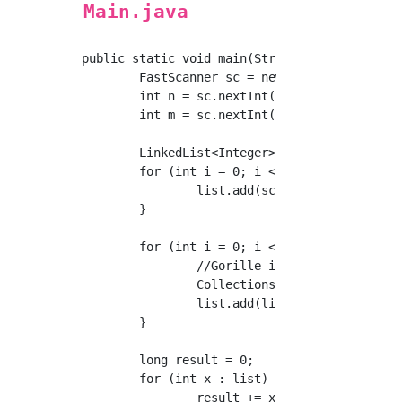
Main.java
public static void main(String args[]) {

	FastScanner sc = new FastScanner();

	int n = sc.nextInt();

	int m = sc.nextInt();

	LinkedList<Integer> list = new LinkedList<>();

	for (int i = 0; i < n; i++) {

		list.add(sc.nextInt());

	}

	for (int i = 0; i < m; i++) {

		//Gorille ici

		Collections.sort(list, Collections.reverseOrder());

		list.add(list.pop() / 2);

	}

	long result = 0;

	for (int x : list) {

		result += x;
