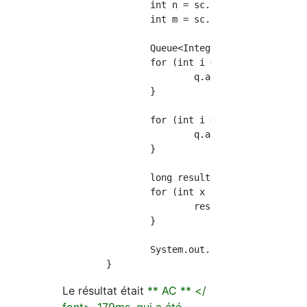
		int n = sc.nextInt();

		int m = sc.nextInt();

		Queue<Integer> q = new PriorityQueue<Integer>(Collections.reverseOrder());

		for (int i = 0; i < n; i++) {

			q.add(sc.nextInt());

		}

		for (int i = 0; i < m; i++) {

			q.add(q.poll() / 2);

		}

		long result = 0;

		for (int x : q) {

			result += x;

		}

		System.out.println(result);

Le résultat était
** AC ** </