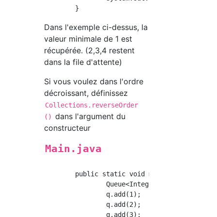
Dans l'exemple ci-dessus, la
valeur minimale de 1 est
récupérée. (2,3,4 restent
dans la file d'attente)
Si vous voulez dans l'ordre
décroissant, définissez
Collections.reverseOrder
dans l'argument du
()
constructeur
Main.java
	public static void main(String[] args) {

		Queue<Integer> q = new PriorityQueue<Integer>(Collections.reverseOrder());

		q.add(1);

		q.add(2);

		q.add(3);
