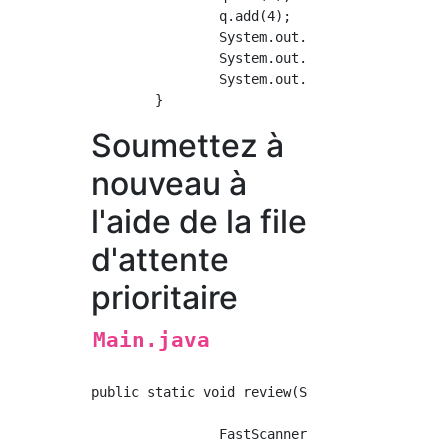
		q.add(4);

		System.out.println(q.poll());//output:4 q:{3,2,1}

		System.out.println(q.peak());//output:3 q:{3,2,1}

		System.out.println(q.poll());//output:3 q:{2,1}

Soumettez à
nouveau à
l'aide de la file
d'attente
prioritaire
Main.java
public static void review(String args[]) {

		FastScanner sc = new FastScanner();
