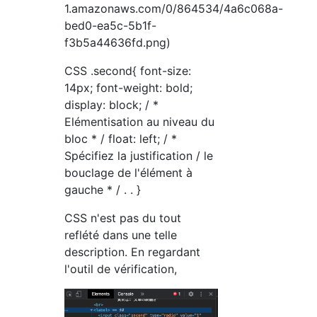
1.amazonaws.com/0/864534/4a6c068a-
bed0-ea5c-5b1f-
f3b5a44636fd.png)
CSS .second{ font-size:
14px; font-weight: bold;
display: block; / *
Elémentisation au niveau du
bloc * / float: left; / *
Spécifiez la justification / le
bouclage de l'élément à
gauche * / . . }
CSS n'est pas du tout
reflété dans une telle
description. En regardant
l'outil de vérification,