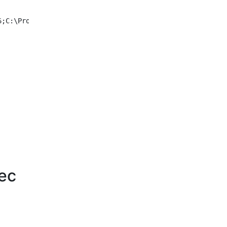
;C:\Program Files\R\R-3.3.1\library\rJava\jri\i386

vec