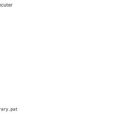
écuter
ary.path.
