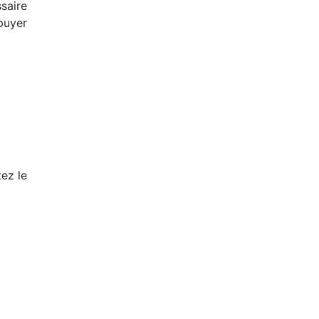
ssaire
ppuyer
tez le