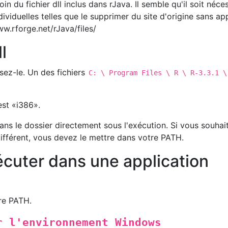
n du fichier dll inclus dans rJava. Il semble qu'il soit néce
ividuelles telles que le supprimer du site d'origine sans a
w.rforge.net/rJava/files/
l
sez-le. Un des fichiers
C: \ Program Files \ R \ R-3.3.1 \
est «i386».
 dans le dossier directement sous l'exécution. Si vous souhai
ifférent, vous devez le mettre dans votre PATH.
uter dans une application
tre PATH.
r l'environnement Windows