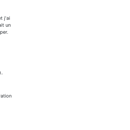
 j'ai
ait un
per.
ration