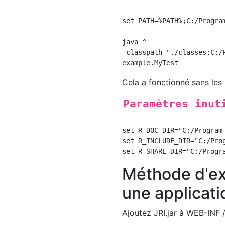
set PATH=%PATH%;C:/Progra
java ^

-classpath "./classes;C:/
Cela a fonctionné sans les
Paramètres inut
set R_DOC_DIR="C:/Program 
set R_INCLUDE_DIR="C:/Prog
Méthode d'exé
une applicati
Ajoutez JRI.jar à WEB-INF /