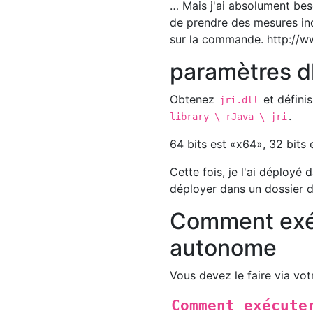
… Mais j'ai absolument besoi
de prendre des mesures ind
sur la commande. http://ww
paramètres dl
Obtenez
et définis
jri.dll
.
library \ rJava \ jri
64 bits est «x64», 32 bits 
Cette fois, je l'ai déployé
déployer dans un dossier d
Comment exéc
autonome
Vous devez le faire via vo
Comment exécute