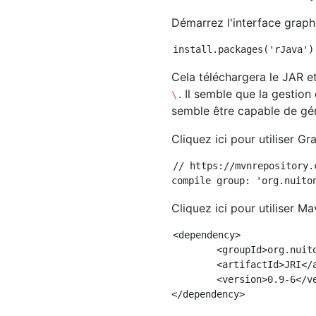
Démarrez l'interface graph
Cela téléchargera le JAR e
. Il semble que la gestio
\
semble être capable de gére
Cliquez ici pour utiliser Gr
// https://mvnrepository.
Cliquez ici pour utiliser Ma
<dependency>

	<groupId>org.nuiton.thirdparty</groupId>

	<artifactId>JRI</artifactId>

	<version>0.9-6</version>
