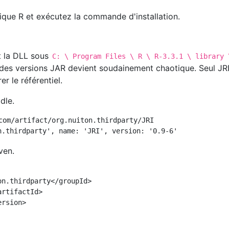
ique R et exécutez la commande d'installation.
t la DLL sous
C: \ Program Files \ R \ R-3.3.1 \ library 
n des versions JAR devient soudainement chaotique. Seul JRI
r le référentiel.
adle.
com/artifact/org.nuiton.thirdparty/JRI

ven.