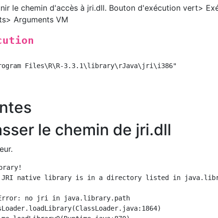
ir le chemin d'accès à jri.dll. Bouton d'exécution vert> Ex
nts> Arguments VM
cution
antes
sser le chemin de jri.dll
eur.
rary!

 JRI native library is in a directory listed in java.libr
Error: no jri in java.library.path
