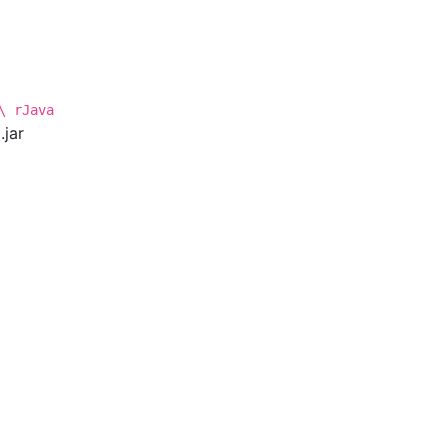
\ rJava
.jar