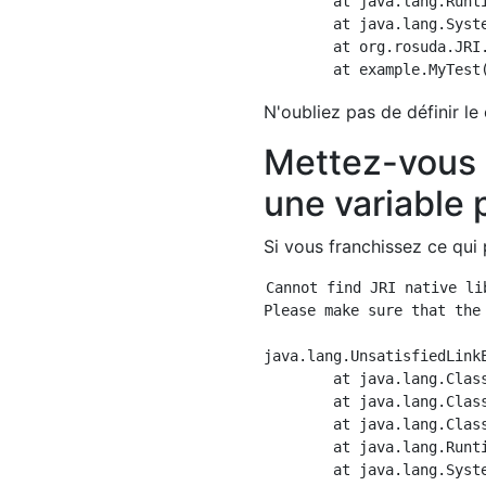
	at java.lang.Runtime.loadLibrary0(Runtime.java:870)

	at java.lang.System.loadLibrary(System.java:1122)

	at org.rosuda.JRI.Rengine.<clinit>(Rengine.java:19)

N'oubliez pas de définir le 
Mettez-vous 
une variable 
Si vous franchissez ce qui 
Cannot find JRI native lib
Please make sure that the
java.lang.UnsatisfiedLink
	at java.lang.ClassLoader$NativeLibrary.load(Native Method)

	at java.lang.ClassLoader.loadLibrary0(ClassLoader.java:1938)

	at java.lang.ClassLoader.loadLibrary(ClassLoader.java:1854)

	at java.lang.Runtime.loadLibrary0(Runtime.java:870)

	at java.lang.System.loadLibrary(System.java:1122)
