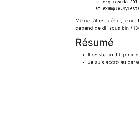
	at org.rosuda.JRI.Rengine.<clinit>(Rengine.java:19)

Même s'il est défini, je me
dépend de dll sous bin / i3
Résumé
Il existe un JRI pour 
Je suis accro au param