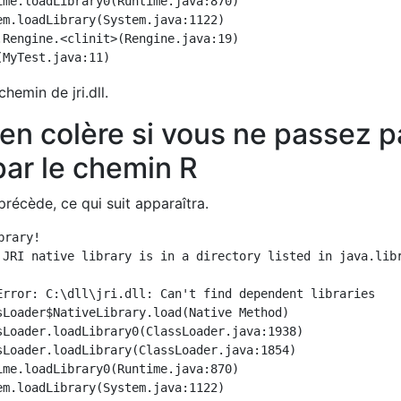
chemin de jri.dll.
en colère si vous ne passez p
par le chemin R
précède, ce qui suit apparaîtra.
rary!

 JRI native library is in a directory listed in java.libr
Error: C:\dll\jri.dll: Can't find dependent libraries
