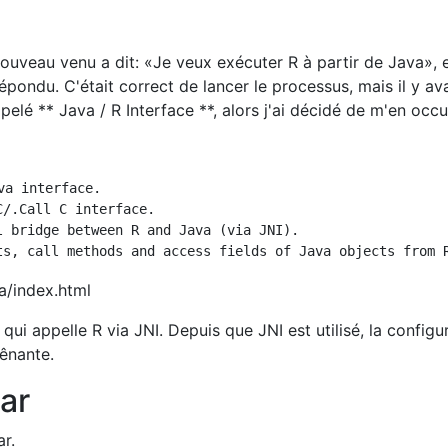
 nouveau venu a dit: «Je veux exécuter R à partir de Java», et
répondu. C'était correct de lancer le processus, mais il y av
elé ** Java / R Interface **, alors j'ai décidé de m'en occu
va interface.

/.Call C interface.

l bridge between R and Java (via JNI).

a/index.html
 qui appelle R via JNI. Depuis que JNI est utilisé, la configu
gênante.
ar
ar.