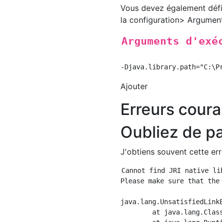
Vous devez également défin
la configuration> Argume
Arguments d'exé
Ajouter
Erreurs cour
Oubliez de pa
J'obtiens souvent cette err
Cannot find JRI native lib
Please make sure that the
java.lang.UnsatisfiedLink
	at java.lang.ClassLoader.loadLibrary(ClassLoader.java:1864)
