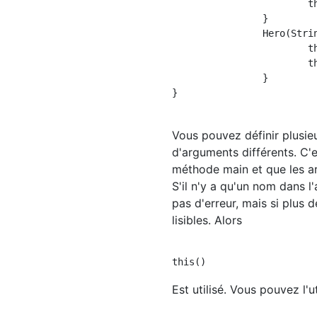
			this.hp = hp;

		}

		Hero(String name){   //Deuxième constructeur

			this.name = name;   

			this.hp = 50;

		}

}

Vous pouvez définir plusi
d'arguments différents. C'e
méthode main et que les ar
S'il n'y a qu'un nom dans 
pas d'erreur, mais si plus 
lisibles. Alors
Est utilisé. Vous pouvez l