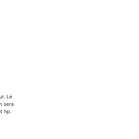
r. Le
m sera
t hp.