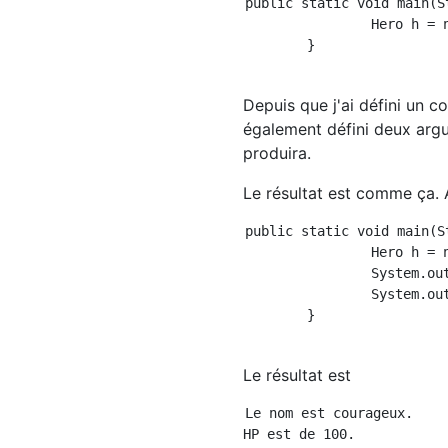
public static void main(S
		Hero h = new Hero("Courageux" , 100);

	}

Depuis que j'ai défini un c
également défini deux argum
produira.
Le résultat est comme ça. 
public static void main(S
		Hero h = new Hero("Courageux" , 100);

		System.out.println("Nom est" + h.name + "est.");

		System.out.println("HP est" + h.hp + "est.");

	}

Le résultat est
Le nom est courageux.
