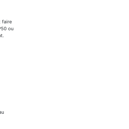
 faire
P50 ou
t.
au