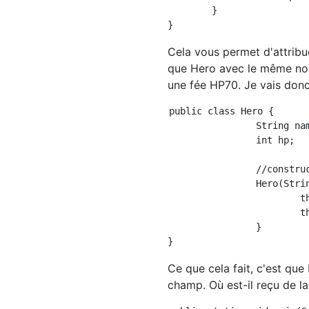
	}

Cela vous permet d'attribu
que Hero avec le même nom
une fée HP70. Je vais donc
public class Hero {

		String name;

		int hp;

		//constructeur

		Hero(String name , int hp){

			this.name = name;

			this.hp = hp;

		}

Ce que cela fait, c'est que
champ. Où est-il reçu de l