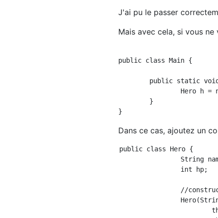
J'ai pu le passer correctem
Mais avec cela, si vous ne
public class Main {

	public static void main(String[] args) {

		Hero h = new Hero("Courageux");//Obtenez une erreur

	}

Dans ce cas, ajoutez un co
public class Hero {

		String name;

		int hp;

		//constructeur

		Hero(String name , int hp){   //Premier constructeur

			this.name = name;
