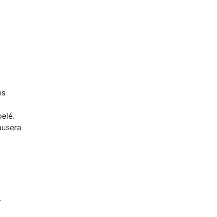
es
elé.
ausera
s
.