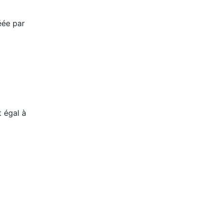
éée par
t égal à