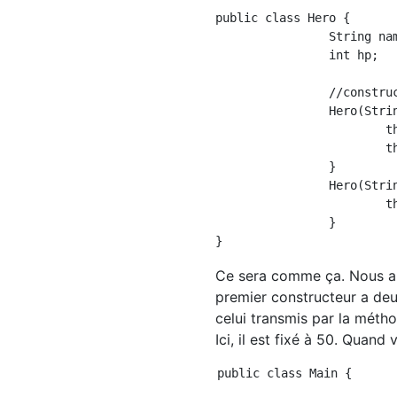
public class Hero {

		String name;

		int hp;

		//constructeur

		Hero(String name , int hp){   //Premier constructeur

			this.name = name;

			this.hp = hp;

		}

		Hero(String name){   //Deuxième constructeur

			this(name , 50);

		}

Ce sera comme ça. Nous ap
premier constructeur a deu
celui transmis par la métho
Ici, il est fixé à 50. Quand
public class Main {
