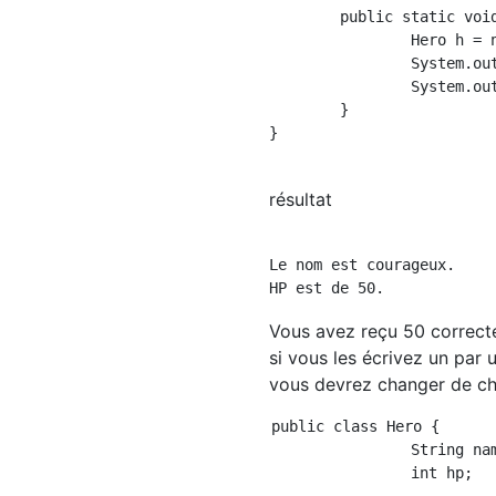
	public static void main(String[] args) {

		Hero h = new Hero("Courageux");

		System.out.println("Nom est" + h.name + "est.");

		System.out.println("HP est" + h.hp + "est.");

	}

}

résultat
Le nom est courageux.

Vous avez reçu 50 correcte
si vous les écrivez un par 
vous devrez changer de ch
public class Hero {

		String name;

		int hp;
