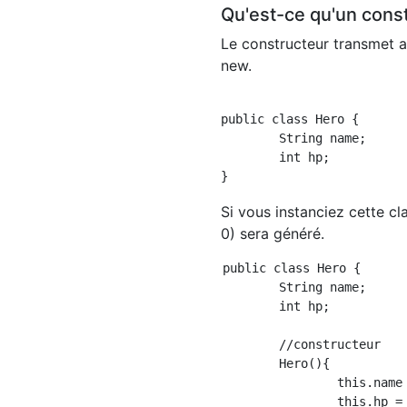
Qu'est-ce qu'un cons
Le constructeur transmet 
new.
public class Hero {

	String name;

	int hp;

Si vous instanciez cette cl
0) sera généré.
public class Hero {

	String name;

	int hp;

	//constructeur

	Hero(){

		this.name = "Nom";

		this.hp = 100;
