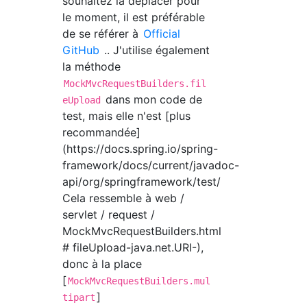
souhaitez la déplacer pour
le moment, il est préférable
de se référer à
Official
GitHub
.. J'utilise également
la méthode
MockMvcRequestBuilders.fil
dans mon code de
eUpload
test, mais elle n'est [plus
recommandée]
(https://docs.spring.io/spring-
framework/docs/current/javadoc-
api/org/springframework/test/
Cela ressemble à web /
servlet / request /
MockMvcRequestBuilders.html
# fileUpload-java.net.URI-),
donc à la place
[
MockMvcRequestBuilders.mul
]
tipart