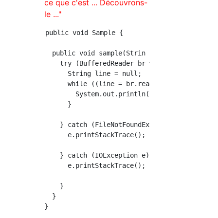
ce que c'est ... Découvrons-
le ..."
public void Sample {

  public void sample(Strin url) {

    try (BufferedReader br = new BufferedRead
      String line = null;

      while ((line = br.readLine()) != null) 
        System.out.println(line);

      }

    } catch (FileNotFoundException e) {

      e.printStackTrace();

    } catch (IOException e) {

      e.printStackTrace();

    }

  }
