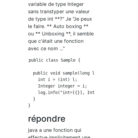
variable de type Integer
sans transtyper une valeur
de type int **?" Je "Je peux
le faire. ** Auto boxing **
ou ** Unboxing **, il semble
que c'était une fonction
avec ce nom ..."
public class Sample {

  public void sample(long l) {

    int i = (int) l;

    Integer integer = i;

    log.info("int=[{}], Integer=[{}]", i, int
  }

répondre
java a une fonction qui
effectue implicitement une