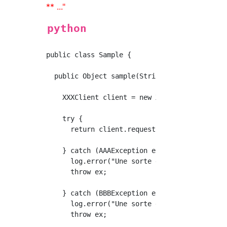
** ..."
python
public class Sample {

  public Object sample(String url, Request re
    XXXClient client = new XXXClient();

    try {

      return client.request(url, reuqest);

    } catch (AAAException ex) {

      log.error("Une sorte de journal", ex);

      throw ex;

    } catch (BBBException ex) {

      log.error("Une sorte de journal", ex);

      throw ex;
