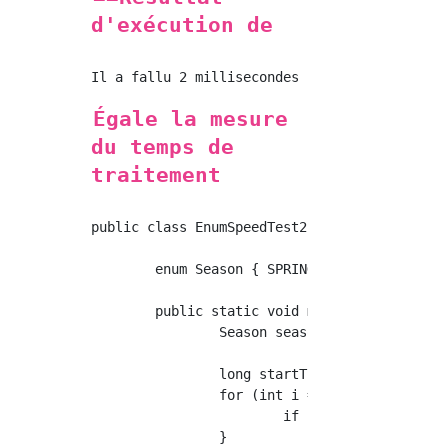
d'exécution de
Égale la mesure
du temps de
traitement
public class EnumSpeedTest2 {

	enum Season { SPRING, SUMMER, AUTUMN, WINTER; }

	public static void main(String[] args) {

		Season season = Season.SPRING;

		long startTimeMs = System.currentTimeMillis();

		for (int i = 0; i < 2000000000; i++) {

			if (season.equals(Season.SPRING)) {}

		}
