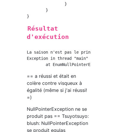
		}

	}

Résultat
d'exécution
La saison n'est pas le printemps.

Exception in thread "main" java.lang.NullPoin
== a réussi et était en
colère contre visqueux à
égalité (même si j'ai réussi!
=)
NullPointerException ne se
produit pas == Tsuyotsuyo:
blush: NullPointerException
se produit equlas