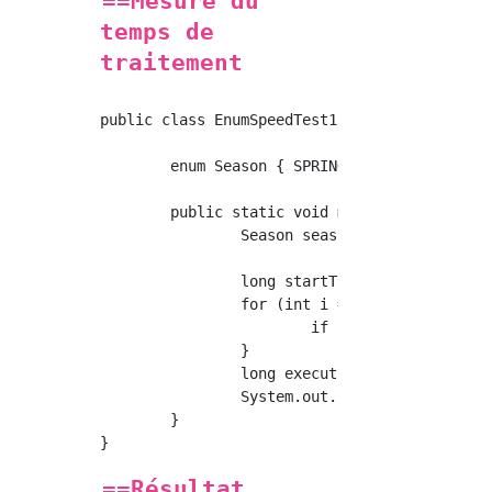
==Mesure du
temps de
traitement
public class EnumSpeedTest1 {

	enum Season { SPRING, SUMMER, AUTUMN, WINTER; }

	public static void main(String[] args) {

		Season season = Season.SPRING;

		long startTimeMs = System.currentTimeMillis();

		for (int i = 0; i < 2000000000; i++) {

			if (season == Season.SPRING) {}

		}

		long executionTimeMs = System.currentTimeMillis() - startTimeMs;

		System.out.println("Combien de temps a-t-il fallu pour répéter la comparaison 2 milliards de fois?" + executionTimeMs + "Milli secondes");

	}

==Résultat