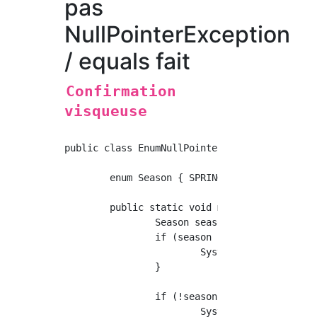
pas
NullPointerException
/ equals fait
Confirmation
visqueuse
public class EnumNullPointerExceptionTest {

	enum Season { SPRING, SUMMER, AUTUMN, WINTER; }

	public static void main(String[] args) {

		Season season = null;

		if (season != Season.SPRING) {

			System.out.println("La saison n'est pas le printemps.");

		}

		if (!season.equals(Season.SPRING)) {

			System.out.println("La saison n'est pas le printemps.");
