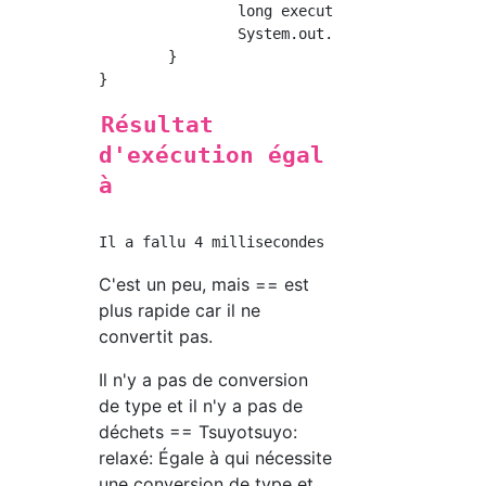
		long executionTimeMs = System.currentTimeMillis() - startTimeMs;

		System.out.println("Combien de temps a-t-il fallu pour répéter la comparaison 2 milliards de fois?" + executionTimeMs + "Milli secondes");

	}

Résultat
d'exécution égal
à
C'est un peu, mais == est
plus rapide car il ne
convertit pas.
Il n'y a pas de conversion
de type et il n'y a pas de
déchets == Tsuyotsuyo:
relaxé: Égale à qui nécessite
une conversion de type et