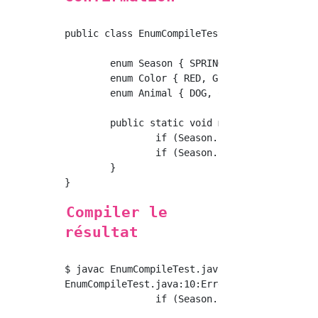
public class EnumCompileTest {

	enum Season { SPRING, SUMMER, AUTUMN, WINTER; }

	enum Color { RED, GREEN, BLUE; }

	enum Animal { DOG, CAT; }

	public static void main(String[] args) {

		if (Season.SPRING.equals(Color.RED)) {}

		if (Season.SPRING == Animal.CAT) {}

	}

Compiler le
résultat
$ javac EnumCompileTest.java

EnumCompileTest.java:10:Erreur:Les types Sais
		if (Season.SPRING == Animal.CAT) {}

		                  ^
