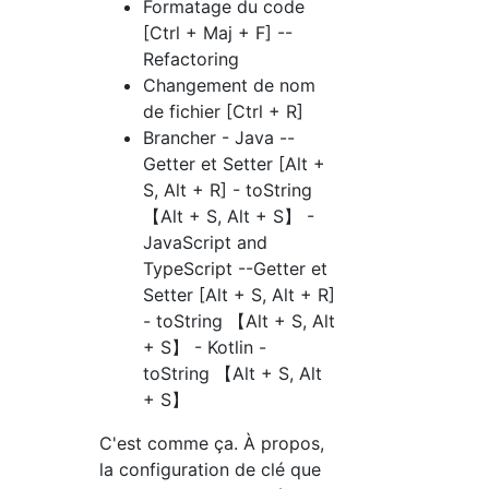
Formatage du code
[Ctrl + Maj + F] --
Refactoring
Changement de nom
de fichier [Ctrl + R]
Brancher - Java --
Getter et Setter [Alt +
S, Alt + R] - toString
【Alt + S, Alt + S】 -
JavaScript and
TypeScript --Getter et
Setter [Alt + S, Alt + R]
- toString 【Alt + S, Alt
+ S】 - Kotlin -
toString 【Alt + S, Alt
+ S】
C'est comme ça. À propos,
la configuration de clé que