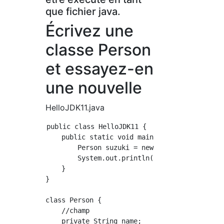
que fichier java.
Écrivez une
classe Person
et essayez-en
une nouvelle
HelloJDK11.java
public class HelloJDK11 {

    public static void main(String[] args) {

        Person suzuki = new Person("Suzuki");
        System.out.println(suzuki.getName());
    }

}

class Person {

    //champ

    private String name;
