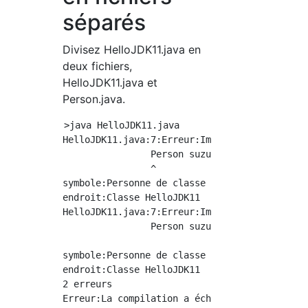
séparés
Divisez HelloJDK11.java en
deux fichiers,
HelloJDK11.java et
Person.java.
>java HelloJDK11.java

HelloJDK11.java:7:Erreur:Impossible de trouve
                Person suzuki = new Person("S
                ^

symbole:Personne de classe

endroit:Classe HelloJDK11

HelloJDK11.java:7:Erreur:Impossible de trouve
                Person suzuki = new Person("S
                                    ^

symbole:Personne de classe

endroit:Classe HelloJDK11

2 erreurs
