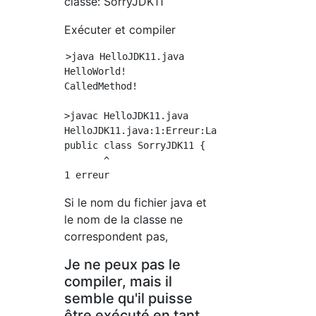
classe: SorryJDK11
Exécuter et compiler
>java HelloJDK11.java

HelloWorld!

CalledMethod!

>javac HelloJDK11.java

HelloJDK11.java:1:Erreur:La classe SorryJDK11
public class SorryJDK11 {

       ^

Si le nom du fichier java et
le nom de la classe ne
correspondent pas,
Je ne peux pas le
compiler, mais il
semble qu'il puisse
être exécuté en tant