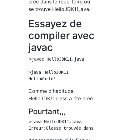
créé dans le répertoire où
se trouve HelloJDK11.java.
Essayez de
compiler avec
javac
>javac HelloJDK11.java

>java HelloJDK11

Comme d'habitude,
HelloJDK11.class a été créé.
Pourtant,,,
>java HelloJDK11.java
