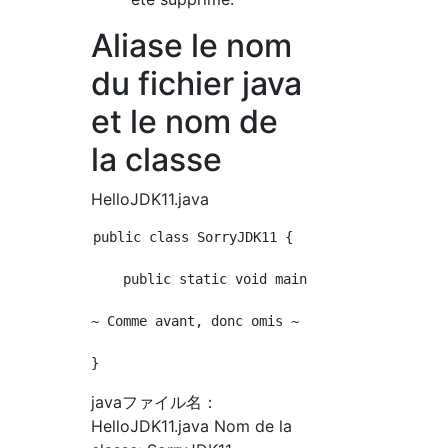
Aliase le nom
du fichier java
et le nom de
la classe
HelloJDK11.java
public class SorryJDK11 {

    public static void main(String[] args) {

~ Comme avant, donc omis ~

javaファイル名：
HelloJDK11.java Nom de la