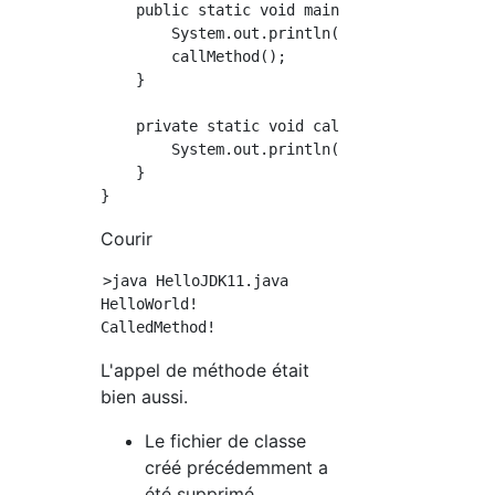
    public static void main(String[] args) {

        System.out.println("HelloWorld!");

        callMethod();

    }

    private static void callMethod() {

        System.out.println("CalledMethod!");

    }

Courir
>java HelloJDK11.java

HelloWorld!

L'appel de méthode était
bien aussi.
Le fichier de classe
créé précédemment a
été supprimé.