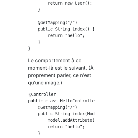
        return new User();

    }

    @GetMapping("/")

    public String index() {

        return "hello";

    }

Le comportement à ce
moment-là est le suivant. (À
proprement parler, ce n'est
qu'une image.)
@Controller

public class HelloController {

    @GetMapping("/")

    public String index(Model model) {

        model.addAttribute(new User());

        return "hello";

    }
