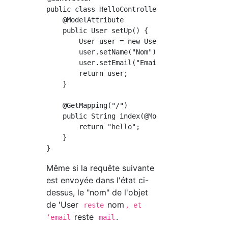
public class HelloController {

    @ModelAttribute

    public User setUp() {

        User user = new User();

        user.setName("Nom");

        user.setEmail("Email");

        return user;

    }

    @GetMapping("/")

    public String index(@ModelAttribute(bindi
        return "hello";

    }

Même si la requête suivante
est envoyée dans l'état ci-
dessus, le "nom" de l'objet
de ʻUser
nom
reste
, et
reste
.
ʻemail
mail