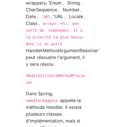
wrappers, ʻEnum
String
,
,
CharSequence
Number
,
,
Date
, ʻURL
Locale
, ʻURI
,
,
Class
, arrays, etc. une
sorte de. Cependant, il a
la priorité la plus basse,
donc si un autre
HandlerMethodArgumentResolver`
peut résoudre l'argument, il
y sera résolu.
ModelAttributeMethodProces
sor
Dans Spring,
appelle la
HandlerAdapter
méthode Handler. Il existe
plusieurs classes
d'implémentation, mais si