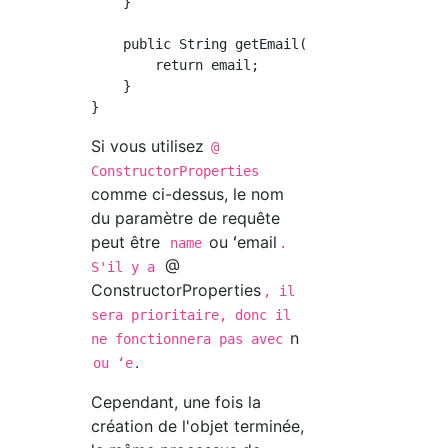
    }

    public String getEmail() {

        return email;

    }

Si vous utilisez
@
ConstructorProperties
comme ci-dessus, le nom
du paramètre de requête
peut être
ou ʻemail
name
.
@
S'il y a
ConstructorProperties
, il
sera prioritaire, donc il
n
ne fonctionnera pas avec
.
ou ʻe
Cependant, une fois la
création de l'objet terminée,