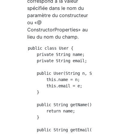
correspond à la valeur
spécifiée dans le nom du
paramètre du constructeur
ou «@
ConstructorProperties» au
lieu du nom du champ.
public class User {

    private String name;

    private String email;

    public User(String n, String e) {

        this.name = n;

        this.email = e;

    }

    public String getName() {

        return name;

    }

    public String getEmail() {
