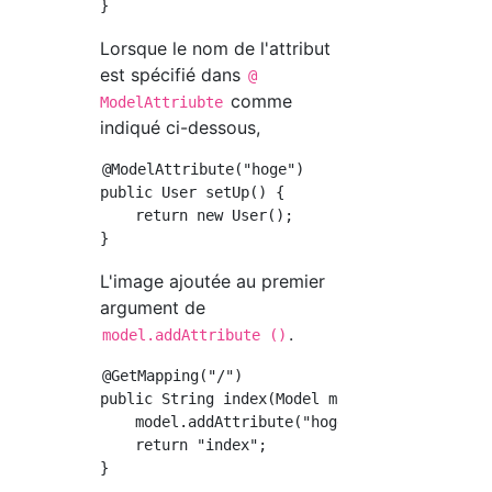
Lorsque le nom de l'attribut
est spécifié dans
@
comme
ModelAttriubte
indiqué ci-dessous,
@ModelAttribute("hoge")

public User setUp() {

    return new User();

L'image ajoutée au premier
argument de
.
model.addAttribute ()
@GetMapping("/")

public String index(Model model) {

    model.addAttribute("hoge", new User());

    return "index";
