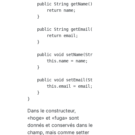
    public String getName() {

        return name;

    }

    public String getEmail() {

        return email;

    }

    public void setName(String name) {

        this.name = name;

    }

    public void setEmail(String email) {

        this.email = email;

    }

Dans le constructeur,
«hoge» et «fuga» sont
donnés et conservés dans le
champ, mais comme setter