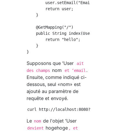
        user.setEmail("Email");

        return user;

    }

    @GetMapping("/")

    public String index(User user) {

        return "hello";

    }

Supposons que ʻUser
ait
nom
.
des champs
et ʻemail
Ensuite, comme indiqué ci-
dessous, seul «nom» est
ajouté au paramètre de
requête et envoyé.
Le
de l'objet ʻUser
nom
hogehoge
devient
, et