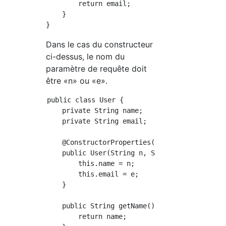
        return email;

    }

Dans le cas du constructeur
ci-dessus, le nom du
paramètre de requête doit
être «n» ou «e».
public class User {

    private String name;

    private String email;

    @ConstructorProperties({"name", "email"})
    public User(String n, String e) {

        this.name = n;

        this.email = e;

    }

    public String getName() {

        return name;
