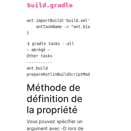
build.gradle
ant.importBuild('build.xml') {

    antTaskName -> "ant.${antTaskName}".toStr
$ gradle tasks --all

~ abrégé ~

Other tasks

-----------

ant.build

Méthode de
définition de
la propriété
Vous pouvez spécifier un
argument avec -D lors de