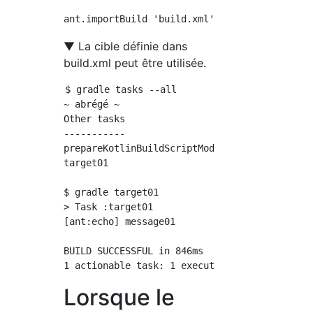
▼ La cible définie dans
build.xml peut être utilisée.
$ gradle tasks --all

~ abrégé ~

Other tasks

-----------

prepareKotlinBuildScriptModel

target01

$ gradle target01

> Task :target01

[ant:echo] message01

BUILD SUCCESSFUL in 846ms

Lorsque le