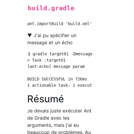
build.gradle
▼ J'ai pu spécifier un
message et un écho
$ gradle target01 -Dmessage='message param'

> Task :target01

[ant:echo] message param

BUILD SUCCESSFUL in 726ms

Résumé
Je devais juste exécuter Ant
de Gradle avec les
arguments, mais j'ai eu
beaucoup de problèmes. Au