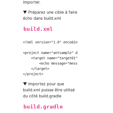
importer.
▼ Préparez une cible à faire
écho dans build.xml
build.xml
<?xml version="1.0" encoding="utf-8" ?>

<project name="antsample" default="target01">
    <target name="target01">

        <echo message="message01" />

    </target>

▼ Importez pour que
build.xml puisse être utilisé
du côté build.gradle
build.gradle