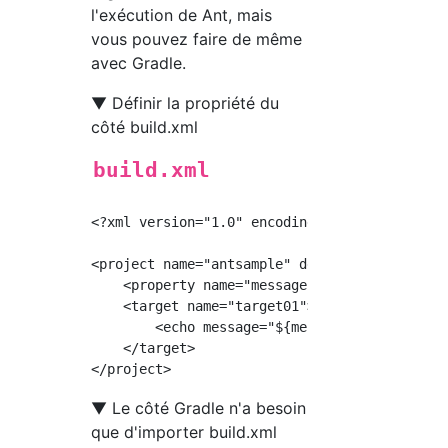
l'exécution de Ant, mais
vous pouvez faire de même
avec Gradle.
▼ Définir la propriété du
côté build.xml
build.xml
<?xml version="1.0" encoding="utf-8" ?>

<project name="antsample" default="target01">
    <property name="message" value="default m
    <target name="target01">

        <echo message="${message}" />

    </target>

▼ Le côté Gradle n'a besoin
que d'importer build.xml