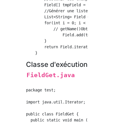
    	Field[] tmpField = this.getClass().getDeclaredFields();

        //Générer une liste à renvoyer avec I
    	List<String> Field = new ArrayList<String>();

    	for(int i = 0; i < tmpField.length; i++) {

            // getName()Obtenez le terrain av
    		Field.add(tmpField[i].getName());

    	}

    	return Field.iterator();

Classe d'exécution
FieldGet.java
package test;

import java.util.Iterator;

public class FieldGet {

  public static void main (String args[]){
