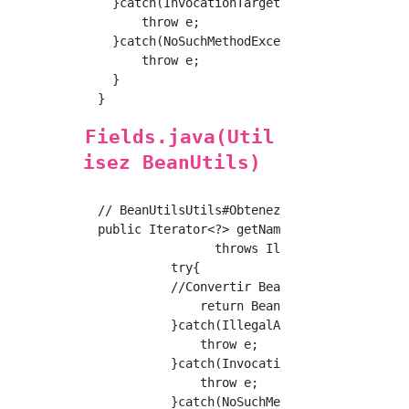
    }catch(InvocationTargetException e){

    	throw e;

    }catch(NoSuchMethodException e){

    	throw e;

    }

Fields.java(Util
isez BeanUtils)
  // BeanUtilsUtils#Obtenez tous les champs à
  public Iterator<?> getNames1() 

		  throws IllegalAccessException, InvocationTargetException, NoSuchMethodException{

	    try{

            //Convertir Bean en Map → Obtenir
	        return BeanUtils.describe(this).keySet().iterator();

	    }catch(IllegalAccessException e){

	    	throw e;

	    }catch(InvocationTargetException e){

	    	throw e;

	    }catch(NoSuchMethodException e){
