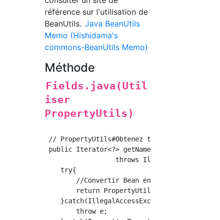
consulter un site de
référence sur l'utilisation de
BeanUtils.
Java BeanUtils
Memo (Hishidama's
commons-BeanUtils Memo)
Méthode
Fields.java(Util
iser
PropertyUtils)
 // PropertyUtils#Obtenez tous les champs à l
 public Iterator<?> getNames() 

		  throws IllegalAccessException, InvocationTargetException, NoSuchMethodException{

    try{

        //Convertir Bean en Map → Obtenir la 
        return PropertyUtils.describe(this).k
    }catch(IllegalAccessException e){

    	throw e;
