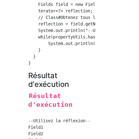
    Fields field = new Fields("Champ 1","Cham
    terator<?> reflection;

    // Class#Obtenez tous les champs à l'aide
    reflection = field.getNames2();

    System.out.println("--Utilisez la réflexi
    while(propertyUtils.hasNext()){

        System.out.println(propertyUtils.next
    }

  }

Résultat
d'exécution
Résultat
d'exécution
--Utilisez la réflexion--

Field1

Field2
