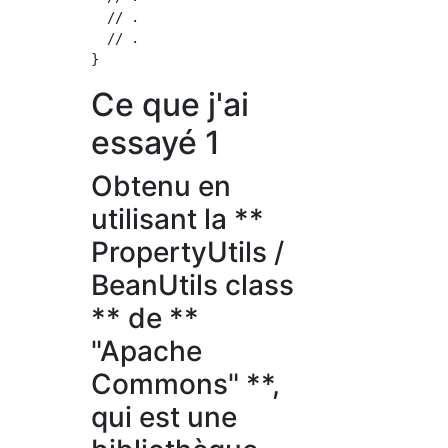
  // .

  // .

Ce que j'ai
essayé 1
Obtenu en
utilisant la **
PropertyUtils /
BeanUtils class
** de **
"Apache
Commons" **,
qui est une