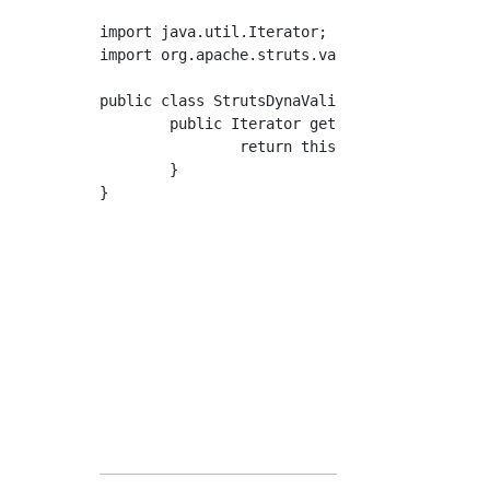
import java.util.Iterator;

import org.apache.struts.validator.DynaValida
public class StrutsDynaValidatorForm extends 
	public Iterator getNames() {		

		return this.getMap().keySet().iterator();		

	}
