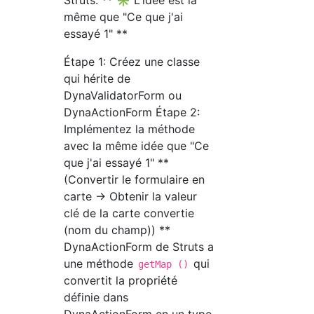
Struts. ** ✳︎ L'idée est la
même que "Ce que j'ai
essayé 1" **
Étape 1: Créez une classe
qui hérite de
DynaValidatorForm ou
DynaActionForm Étape 2:
Implémentez la méthode
avec la même idée que "Ce
que j'ai essayé 1" **
(Convertir le formulaire en
carte → Obtenir la valeur
clé de la carte convertie
(nom du champ)) **
DynaActionForm de Struts a
une méthode
qui
getMap ()
convertit la propriété
définie dans