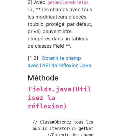
2] Avec
getDeclaredFields
, ** les champs avec tous
()
les modificateurs d'accès
(public, protégé, par défaut,
privé) peuvent être
récupérés dans un tableau
de classes Field **.
[^ 2]:
Obtenir le champ
avec l'API de réflexion Java
Méthode
Fields.java(Util
isez la
réflexion)
  // Class#Obtenez tous les champs à l'aide d
  public Iterator<?> getNames2(){

        //Obtenir des champs pour tous les mo