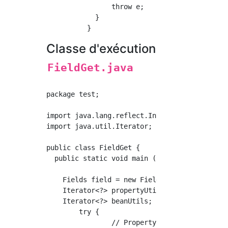
	    	throw e;

	    }

Classe d'exécution
FieldGet.java
package test;

import java.lang.reflect.InvocationTargetExce
import java.util.Iterator;

public class FieldGet {

  public static void main (String args[]){

    Fields field = new Fields("Champ 1","Cham
    Iterator<?> propertyUtils;

    Iterator<?> beanUtils;

	try {

		// PropertyUtils#Obtenez tous les champs à l'aide de describe
