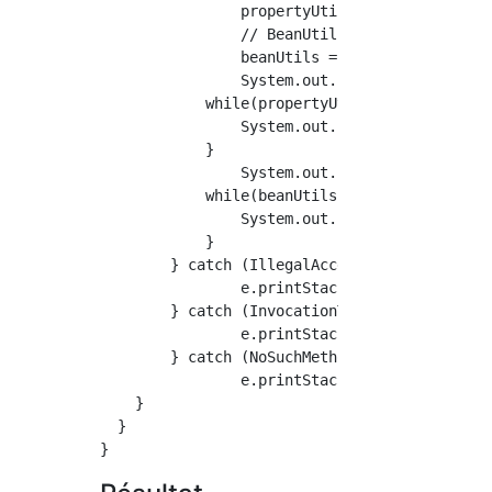
		propertyUtils = field.getNames();

		// BeanUtilsUtils#Obtenez tous les champs à l'aide de describe

		beanUtils = field.getNames1();

		System.out.println("--Utiliser PropertyUtils--");

	    while(propertyUtils.hasNext()){

	        System.out.println(propertyUtils.next());

	    }

		System.out.println("--Utilisation de BeanUtils--");

	    while(beanUtils.hasNext()){

	        System.out.println(beanUtils.next());

	    }

	} catch (IllegalAccessException e) {

		e.printStackTrace();

	} catch (InvocationTargetException e) {

		e.printStackTrace();

	} catch (NoSuchMethodException e) {

		e.printStackTrace();

    }

  }
