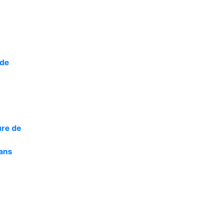
 de
ure de
dans
e