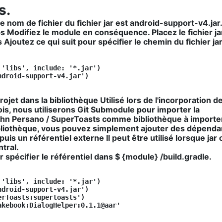
s.
e nom de fichier du fichier jar est android-support-v4.jar
bs Modifiez le module en conséquence. Placez le fichier j
s Ajoutez ce qui suit pour spécifier le chemin du fichier ja
'libs', include: '*.jar')

droid-support-v4.jar')

rojet dans la bibliothèque
Utilisé lors de l'incorporation d
ois, nous utiliserons Git Submodule pour importer la
 John Persano / SuperToasts comme bibliothèque à importer
ibliothèque, vous pouvez simplement ajouter des dépend
puis un référentiel externe
Il peut être utilisé lorsque jar
tral.
r spécifier le référentiel dans $ {module} /build.gradle.
'libs', include: '*.jar')

droid-support-v4.jar')

rToasts:supertoasts')

kebook:DialogHelper:0.1.1@aar'
