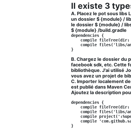
Il existe 3 type
A. Placez le pot sous libs
L
un dossier $ {module} / li
le dossier $ {module} / lib
$ {module} /build.gradle
dependencies {

    compile fileTree(dir: 
    compile files('libs/an
B. Chargez le dossier du p
facebook sdk, etc. Cette f
bibliothèque. J'ai utilisé
vous avez un projet de b
C. Importer localement de
est publié dans Maven Cen
Ajoutez la description pou
dependencies {

    compile fileTree(dir: 
    compile files('libs/an
    compile project(':Supe
    compile 'com.github.sa