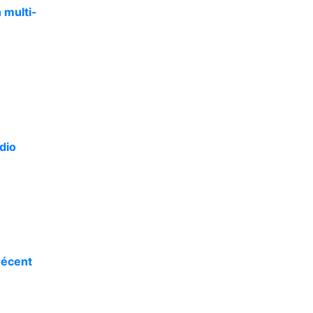
 multi-
dio
o
récent