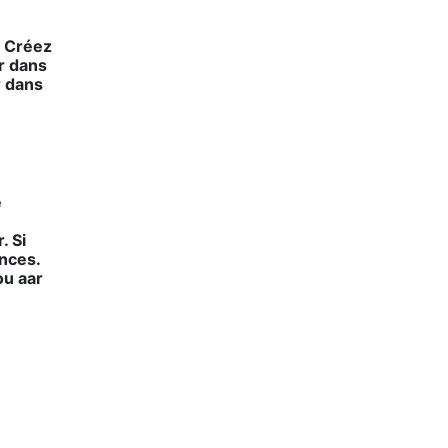
. Créez
ar dans
r dans
e
. Si
ances.
 ou aar