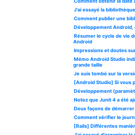
Comment obtenir la date 
J'ai essayé la bibliothèque
Comment publier une bibl
Développement Android, co
Résumer le cycle de vie 
Android
Impressions et doutes sur 
Mémo Android Studio indi
grande taille
Je suis tombé sur la vers
[Android Studio] Si vous 
Développement (paramètre
Notez que Junit 4 a été a
Deux façons de démarrer
Comment vérifier le jour
[Rails] Différentes manièr
J'ai essayé d'organiser la