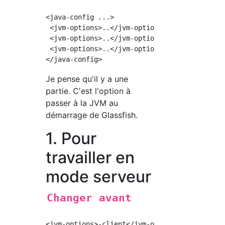
<java-config ...>

 <jvm-options>..</jvm-options>

 <jvm-options>..</jvm-options>

 <jvm-options>..</jvm-options>

Je pense qu'il y a une
partie. C'est l'option à
passer à la JVM au
démarrage de Glassfish.
1. Pour
travailler en
mode serveur
Changer avant