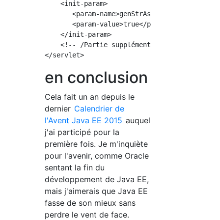
    <init-param>

       <param-name>genStrAsCharArray</param-n
       <param-value>true</param-value>

    </init-param>

    <!-- /Partie supplémentaire-->

en conclusion
Cela fait un an depuis le
dernier
Calendrier de
l'Avent Java EE 2015
auquel
j'ai participé pour la
première fois. Je m'inquiète
pour l'avenir, comme Oracle
sentant la fin du
développement de Java EE,
mais j'aimerais que Java EE
fasse de son mieux sans
perdre le vent de face.