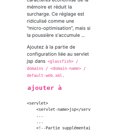
mémoire et réduit la
surcharge. Ce réglage est
ridiculisé comme une
"micro-optimisation", mais si
la poussière s'accumule ...
Ajoutez à la partie de
configuration liée au servlet
jsp dans
<glassfish> /
domains / <domain-name> /
.
default-web.xml
ajouter à
<servlet>

    <servlet-name>jsp</servlet-name>

    ...

    ...

    <!--Partie supplémentaire-->
