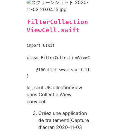
FilterCollection
ViewCell.swift
import UIKit

class FilterCollectionViewCell: UICollectionV
    @IBOutlet weak var filterPhoto: UIImageVi
Ici, seul UICollectionView
dans CollectionView
convient.
Créez une application
de traitement![Capture
d'écran 2020-11-03