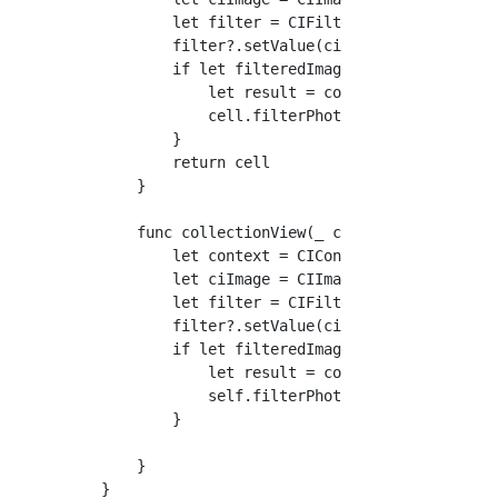
        let filter = CIFilter(name: CIFilterN
        filter?.setValue(ciImage, forKey: kCI
        if let filteredImage = filter?.value(
            let result = context.createCGImag
            cell.filterPhoto.image = UIImage(
        }

        return cell

    }

    func collectionView(_ collectionView: UIC
        let context = CIContext(options: nil)
        let ciImage = CIImage(image: selected
        let filter = CIFilter(name: CIFilterN
        filter?.setValue(ciImage, forKey: kCI
        if let filteredImage = filter?.value(
            let result = context.createCGImag
            self.filterPhoto.image = UIImage(
        }

    }

}
