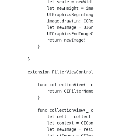
        let scale = newWidth / image.size.wid
        let newHeight = image.size.height * s
        UIGraphicsBeginImageContext(CGSize(wi
        image.draw(in: CGRect(x: 0, y: 0, wid
        let newImage = UIGraphicsGetImageFrom
        UIGraphicsEndImageContext()

        return newImage!

    }

}

extension FilterViewController: UICollectionV
    func collectionView(_ collectionView: UIC
        return CIFilterNames.count

    }

    func collectionView(_ collectionView: UI
        let cell = collectionView.dequeueReu
        let context = CIContext(options: nil)
        let newImage = resizeImage(image: sel
        let ciImage = CIImage(image: newImage