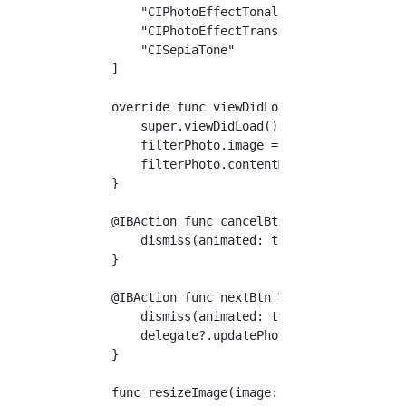
        "CIPhotoEffectTonal",

        "CIPhotoEffectTransfer",

        "CISepiaTone"

    ]

    override func viewDidLoad() {

        super.viewDidLoad()

        filterPhoto.image = selectedImage

        filterPhoto.contentMode = .scaleAspec
    }

    @IBAction func cancelBtn_TouchUpInside(_ 
        dismiss(animated: true, completion: n
    }

    @IBAction func nextBtn_TouchUpInside(_ se
        dismiss(animated: true, completion: n
        delegate?.updatePhoto(image: self.fil
    }

    func resizeImage(image: UIImage, newWidth