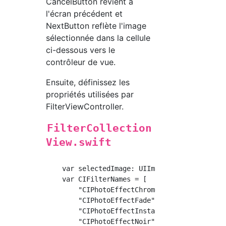
CancelButton revient à
l'écran précédent et
NextButton reflète l'image
sélectionnée dans la cellule
ci-dessous vers le
contrôleur de vue.
Ensuite, définissez les
propriétés utilisées par
FilterViewController.
FilterCollection
View.swift
    var selectedImage: UIImage!

    var CIFilterNames = [

        "CIPhotoEffectChrome",

        "CIPhotoEffectFade",

        "CIPhotoEffectInstant",

        "CIPhotoEffectNoir",
