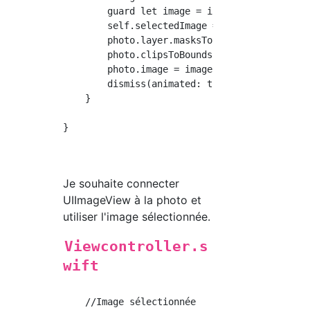
        guard let image = info[.editedImage] 
        self.selectedImage = image

        photo.layer.masksToBounds = true

        photo.clipsToBounds = true

        photo.image = image

        dismiss(animated: true, completion: n
    }

}

Je souhaite connecter
UIImageView à la photo et
utiliser l'image sélectionnée.
Viewcontroller.s
wift
    //Image sélectionnée
