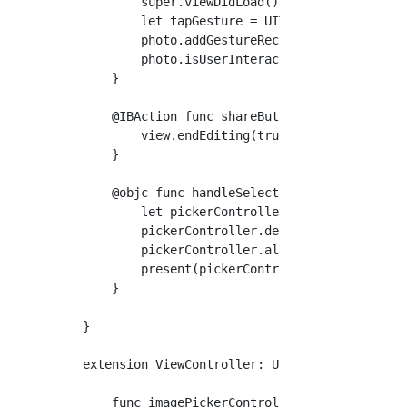
        super.viewDidLoad()

        let tapGesture = UITapGestureRecogniz
        photo.addGestureRecognizer(tapGesture
        photo.isUserInteractionEnabled = true
    }

    @IBAction func shareButton_TouchUpInside(
        view.endEditing(true)

    }

    @objc func handleSelectPhoto() {

        let pickerController = UIImagePickerC
        pickerController.delegate = self

        pickerController.allowsEditing = true
        present(pickerController, animated: t
    }

}

extension ViewController: UIImagePickerContro
    func imagePickerController(_ picker: UII