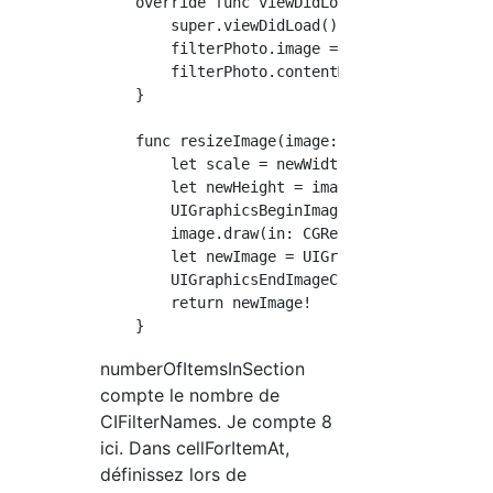
    override func viewDidLoad() {

        super.viewDidLoad()

        filterPhoto.image = selectedImage

        filterPhoto.contentMode = .scaleAspec
    }

    func resizeImage(image: UIImage, newWidth
        let scale = newWidth / image.size.wid
        let newHeight = image.size.height * s
        UIGraphicsBeginImageContext(CGSize(wi
        image.draw(in: CGRect(x: 0, y: 0, wid
        let newImage = UIGraphicsGetImageFrom
        UIGraphicsEndImageContext()

        return newImage!

numberOfItemsInSection
compte le nombre de
CIFilterNames. Je compte 8
ici. Dans cellForItemAt,
définissez lors de