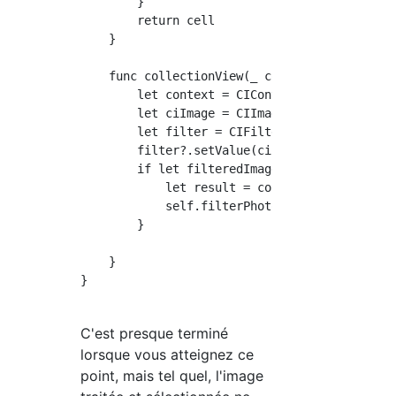
        }

        return cell

    }

    func collectionView(_ collectionView: UIC
        let context = CIContext(options: nil)
        let ciImage = CIImage(image: selected
        let filter = CIFilter(name: CIFilterN
        filter?.setValue(ciImage, forKey: kCI
        if let filteredImage = filter?.value(
            let result = context.createCGImag
            self.filterPhoto.image = UIImage(
        }

    }

}

C'est presque terminé
lorsque vous atteignez ce
point, mais tel quel, l'image