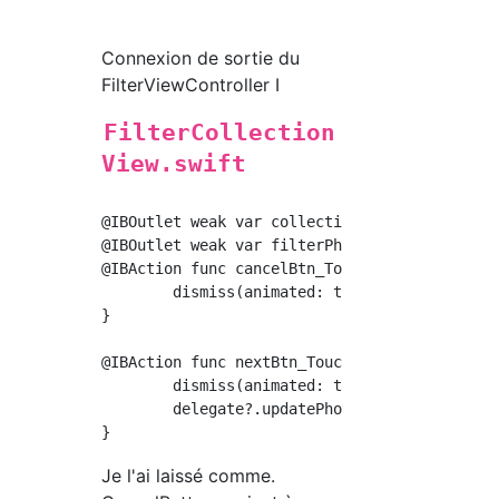
Connexion de sortie du
FilterViewController I
FilterCollection
View.swift
@IBOutlet weak var collectionView: UICollecti
@IBOutlet weak var filterPhoto: UIImageView!

@IBAction func cancelBtn_TouchUpInside(_ send
        dismiss(animated: true, completion: n
}

@IBAction func nextBtn_TouchUpInside(_ sender
        dismiss(animated: true, completion: n
        delegate?.updatePhoto(image: self.fil
Je l'ai laissé comme.