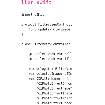
ller.swift
import UIKit

protocol FilterViewControllerDelegate {

    func updatePhoto(image: UIImage)

}

class FilterViewController: UIViewController 
    @IBOutlet weak var collectionView: UIColl
    @IBOutlet weak var filterPhoto: UIImageVi
    var delegate: FilterViewControllerDelegat
    var selectedImage: UIImage!

    var CIFilterNames = [

        "CIPhotoEffectChrome",

        "CIPhotoEffectFade",

        "CIPhotoEffectInstant",

        "CIPhotoEffectNoir",

        "CIPhotoEffectProcess",
