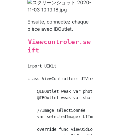
Ensuite, connectez chaque
pièce avec IBOutlet.
Viewcontroler.sw
ift
import UIKit

class ViewController: UIViewController {

    @IBOutlet weak var photo: UIImageView!

    @IBOutlet weak var shareButton: UIButton!
    //Image sélectionnée

    var selectedImage: UIImage?

    override func viewDidLoad() {
