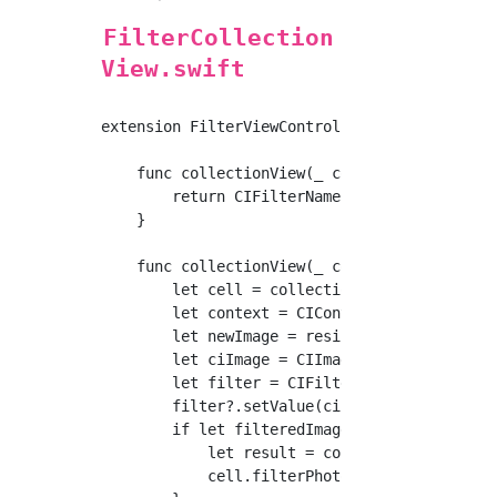
FilterCollection
View.swift
extension FilterViewController: UICollectionV
    func collectionView(_ collectionView: UIC
        return CIFilterNames.count

    }

    func collectionView(_ collectionView: UI
        let cell = collectionView.dequeueReu
        let context = CIContext(options: nil)
        let newImage = resizeImage(image: sel
        let ciImage = CIImage(image: newImage
        let filter = CIFilter(name: CIFilterN
        filter?.setValue(ciImage, forKey: kCI
        if let filteredImage = filter?.value(
            let result = context.createCGImag
            cell.filterPhoto.image = UIImage(