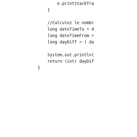
            e.printStackTrace();

        }

        //Calculez le nombre de jours de diff
        long dateTimeTo = dateTo.getTime();

        long dateTimeFrom = dateFrom.getTime(
        long dayDiff = ( dateTimeTo - dateTim
        System.out.println( "Différence jours
        return (int) dayDiff;

    }
