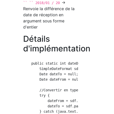
→
`` `` 2018/01 / 20
Renvoie la différence de la
date de réception en
argument sous forme
d'entier
Détails
d'implémentation
    public static int dateDiff(String dateFro
        SimpleDateFormat sdf = new SimpleDate
        Date dateTo = null;

        Date dateFrom = null;

        //Convertir en type de date

        try {

            dateFrom = sdf.parse(dateFromStri
            dateTo = sdf.parse(dateToString);
        } catch (java.text.ParseException e) 