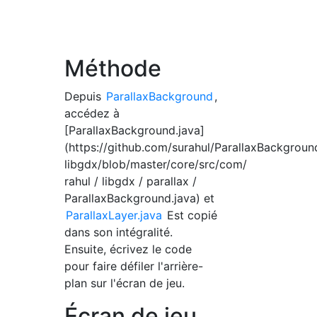
Méthode
Depuis
ParallaxBackground
,
accédez à
[ParallaxBackground.java]
(https://github.com/surahul/ParallaxBackgroun
libgdx/blob/master/core/src/com/
rahul / libgdx / parallax /
ParallaxBackground.java) et
ParallaxLayer.java
Est copié
dans son intégralité.
Ensuite, écrivez le code
pour faire défiler l'arrière-
plan sur l'écran de jeu.
Écran de jeu