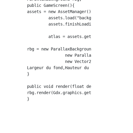
public GameScreen(){ 

assets = new AssetManager();

         assets.load("background.pack", Textu
         assets.finishLoading();

         atlas = assets.get("background.pack"
rbg = new ParallaxBackground(new ParallaxLaye
                new ParallaxLayer(atlas.findR
                new Vector2(Vitesse de défil
Largeur du fond,Hauteur du fond, new Vector2(
} 

public void render(float delta){

rbg.render(Gdx.graphics.getDeltaTime());

}
