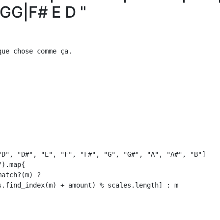
GG|F# E D "
ue chose comme ça.

"D", "D#", "E", "F", "F#", "G", "G#", "A", "A#", "B"]

).map{

atch?(m) ?

s.find_index(m) + amount) % scales.length] : m 
