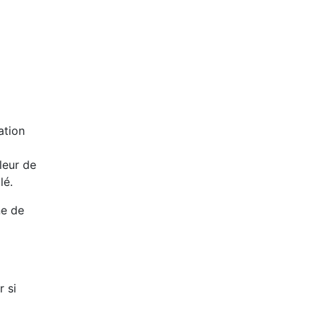
ation
leur de
lé.
ne de
r si