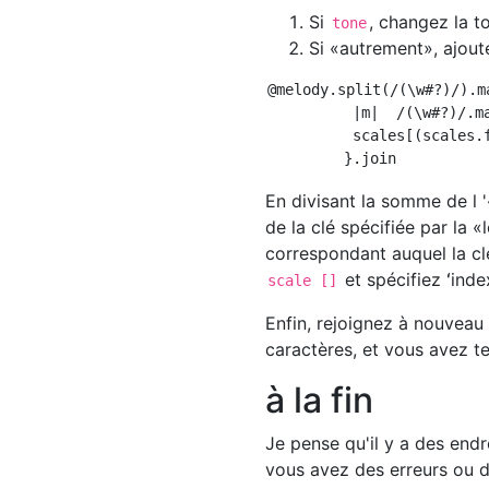
Si
, changez la t
tone
Si «autrement», ajoute
@melody.split(/(\w#?)/).ma
          |m|  /(\w#?)/.ma
          scales[(scales.
En divisant la somme de l 
de la clé spécifiée par la 
correspondant auquel la clé
et spécifiez ʻinde
scale []
Enfin, rejoignez à nouveau 
caractères, et vous avez t
à la fin
Je pense qu'il y a des endr
vous avez des erreurs ou d