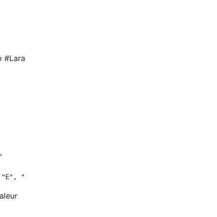
o #Lara


aleur