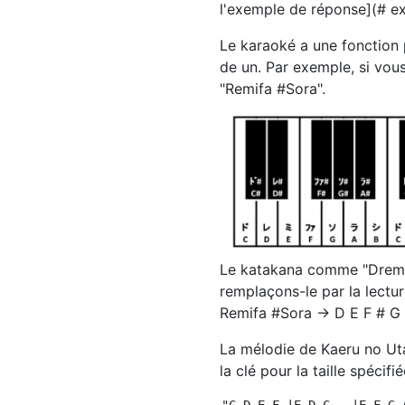
l'exemple de réponse](# e
Le karaoké a une fonction p
de un. Par exemple, si vou
"Remifa #Sora".
Le katakana comme "Dremi F
remplaçons-le par la lectu
Remifa #Sora → D E F # G
La mélodie de Kaeru no Uta
la clé pour la taille spécif