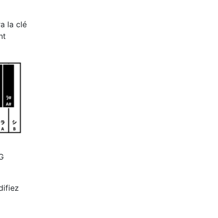
a la clé
nt
 G
difiez