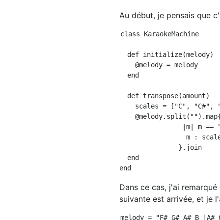
Au début, je pensais que c
class KaraokeMachine

  def initialize(melody)

    @melody = melody

  end

  def transpose(amount)

    scales = ["C", "C#", 
    @melody.split("").map{
                |m| m == "
                 m : scal
               }.join

  end

Dans ce cas, j'ai remarqué
suivante est arrivée, et je 