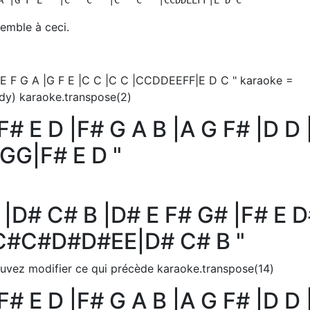
emble à ceci.
|E F G A |G F E |C C |C C |CCDDEEFF|E D C " karaoke =
y) karaoke.transpose(2)
|F# E D |F# G A B |A G F# |D D 
GG|F# E D "
 |D# C# B |D# E F# G# |F# E 
BC#C#D#D#EE|D# C# B "
uvez modifier ce qui précède karaoke.transpose(14)
|F# E D |F# G A B |A G F# |D D 