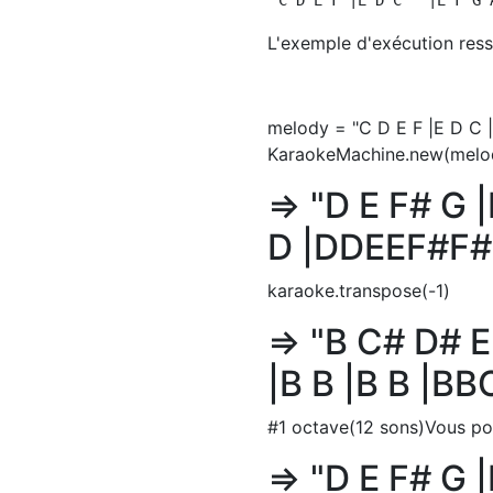
L'exemple d'exécution ress
melody = "C D E F |E D C 
KaraokeMachine.new(melod
=> "D E F# G 
D |DDEEF#F#
karaoke.transpose(-1)
=> "B C# D# E
|B B |B B |B
#1 octave(12 sons)Vous po
=> "D E F# G 