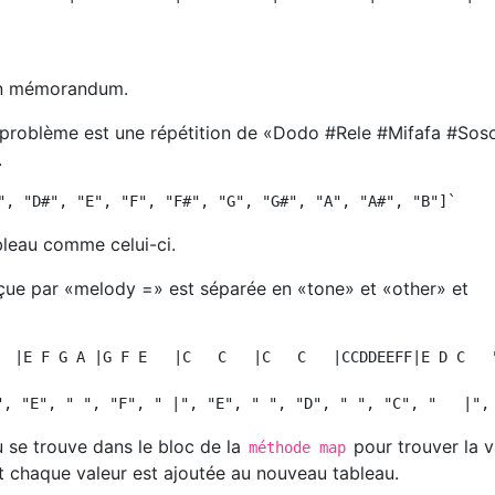
e
on mémorandum.
e problème est une répétition de «Dodo #Rele #Mifafa #Sos
.
ableau comme celui-ci.
çue par «melody =» est séparée en «tone» et «other» et
  |E F G A |G F E   |C   C   |C   C   |CCDDEEFF|E D C   "
 se trouve dans le bloc de la
pour trouver la v
méthode map
et chaque valeur est ajoutée au nouveau tableau.