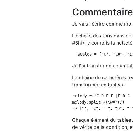
Commentair
Je vais l'écrire comme m
L'échelle des tons dans c
#Shi», y compris la netteté
Je l'ai transformé en un t
La chaîne de caractères re
transformée en tableau.
melody = "C D E F |E D C 
melody.split(/(\w#?)/)

Chaque élément du tableau
de vérité de la condition, 