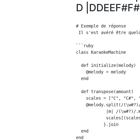
D |DDEEF#F#
# Exemple de réponse

 Il s'est avéré être quelq
```ruby

class KaraokeMachine

  def initialize(melody)

    @melody = melody

  end

  def transpose(amount)

    scales = ["C", "C#", 
    @melody.split(/(\w#?)/
            |m| /(\w#?)/.m
            scales[(scale
           }.join

  end
