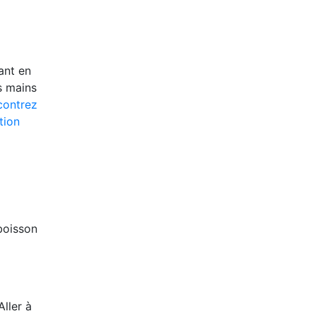
ant en
s mains
contrez
tion
boisson
Aller à