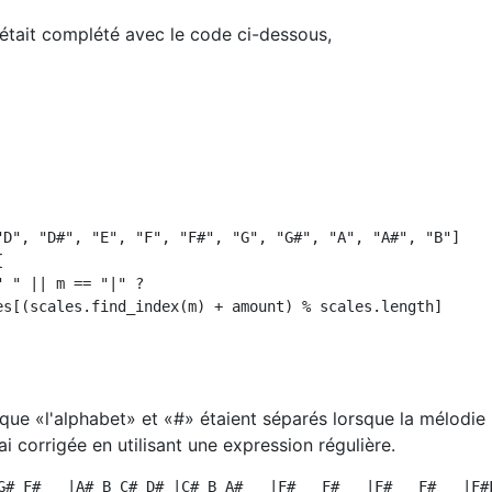
'était complété avec le code ci-dessous,
"D", "D#", "E", "F", "F#", "G", "G#", "A", "A#", "B"]



 " || m == "|" ?

es[(scales.find_index(m) + amount) % scales.length]

 que «l'alphabet» et «#» étaient séparés lorsque la mélodie
l'ai corrigée en utilisant une expression régulière.