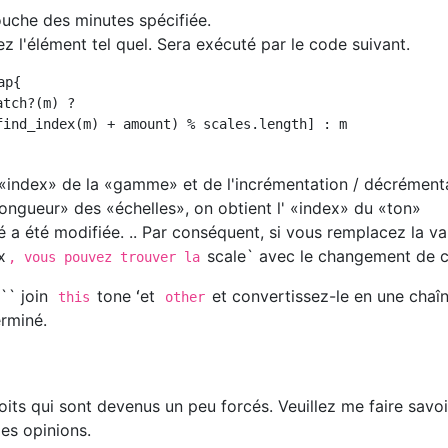
ouche des minutes spécifiée.
z l'élément tel quel. Sera exécuté par le code suivant.
p{

tch?(m) ?

find_index(m) + amount) % scales.length] : m 

'«index» de la «gamme» et de l'incrémentation / décrément
«longueur» des «échelles», on obtient l' «index» du «ton»
 a été modifiée. .. Par conséquent, si vous remplacez la va
x
scale` avec le changement de c
, vous pouvez trouver la
`` join
tone ʻet
et convertissez-le en une chaî
this
other
erminé.
oits qui sont devenus un peu forcés. Veuillez me faire savoi
es opinions.