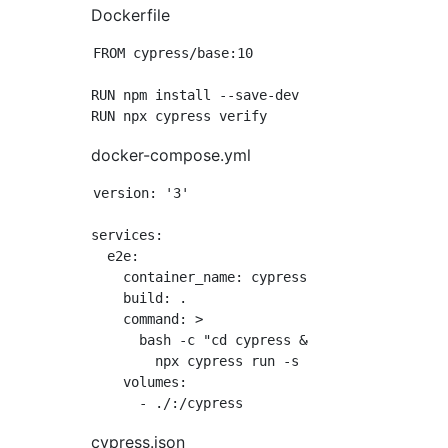
Dockerfile
FROM cypress/base:10

RUN npm install --save-dev cypress

docker-compose.yml
version: '3'

services:

  e2e:

    container_name: cypress

    build: .

    command: >

      bash -c "cd cypress &&

        npx cypress run -s cypress/integratio
    volumes:

cypress.json