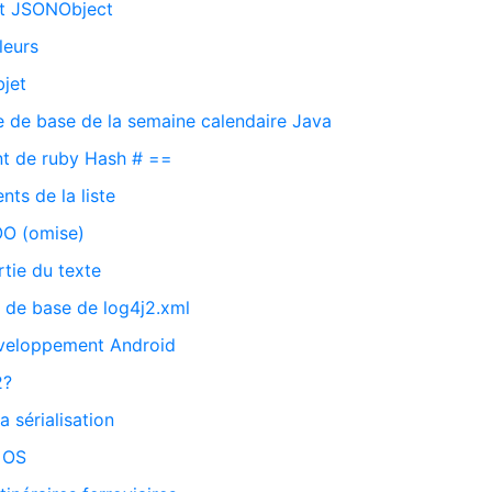
t JSONObject
leurs
bjet
e de base de la semaine calendaire Java
t de ruby Hash # ==
nts de la liste
OO (omise)
tie du texte
de base de log4j2.xml
éveloppement Android
2?
a sérialisation
t OS