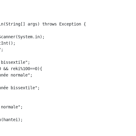
in(String[] args) throws Exception {

canner(System.in);

Int();

;

bissextile";

 && reki%100==0){

née normale";

née bissextile";

normale";

(hantei);
