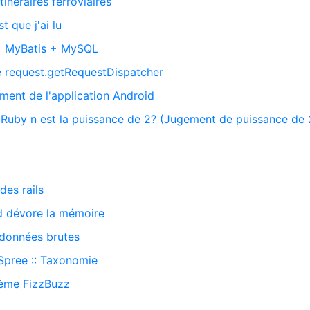
tinéraires ferroviaires
t que j'ai lu
+ MyBatis + MySQL
e request.getRequestDispatcher
ment de l'application Android
 Ruby n est la puissance de 2? (Jugement de puissance de 
 des rails
d dévore la mémoire
s données brutes
 Spree :: Taxonomie
ème FizzBuzz