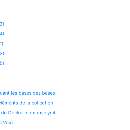
2)
4)
1)
3)
5)
quant les bases des bases-
léments de la collection
on de Docker-compose.yml
ng.Void