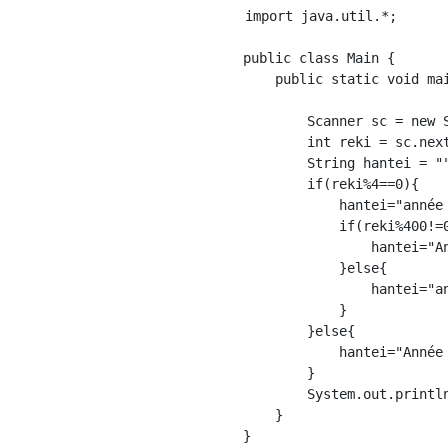
import java.util.*;

public class Main {

    public static void ma
        Scanner sc = new S
        int reki = sc.next
        String hantei = ""
        if(reki%4==0){

            hantei="année 
            if(reki%400!=0
                hantei="An
            }else{

                hantei="an
            }

        }else{

            hantei="Année 
        }

        System.out.println
    }

}
