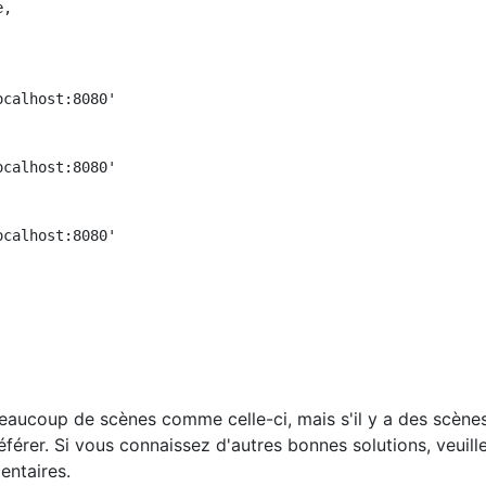
,

calhost:8080'

calhost:8080'

calhost:8080'

s beaucoup de scènes comme celle-ci, mais s'il y a des scène
 référer. Si vous connaissez d'autres bonnes solutions, veuil
entaires.