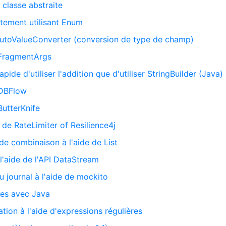
 classe abstraite
itement utilisant Enum
rAutoValueConverter (conversion de type de champ)
e FragmentArgs
pide d'utiliser l'addition que d'utiliser StringBuilder (Java)
 DBFlow
ButterKnife
e de RateLimiter of Resilience4j
e combinaison à l'aide de List
l'aide de l'API DataStream
 journal à l'aide de mockito
res avec Java
tion à l'aide d'expressions régulières