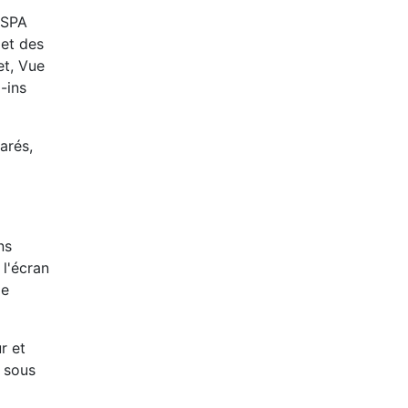
 SPA
 et des
et, Vue
-ins
arés,
ns
 l'écran
de
r et
t sous