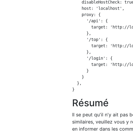
    disableHostCheck: true
    host: 'localhost',

    proxy: {

      '/api': {

        target: 'http://lo
      },

      '/top': {

        target: 'http://lo
      },

      '/login': {

        target: 'http://lo
      }

    }

  },

Résumé
Il se peut qu'il n'y ait pa
similaires, veuillez vous y
en informer dans les comm