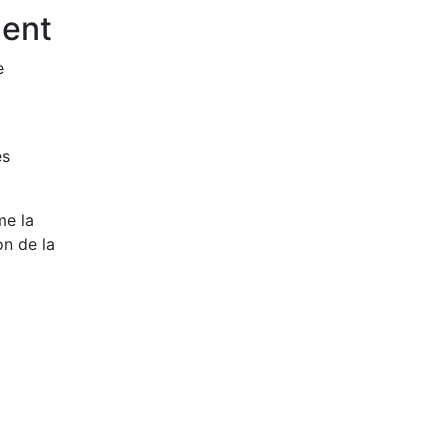
ment
e
ès
me la
on de la