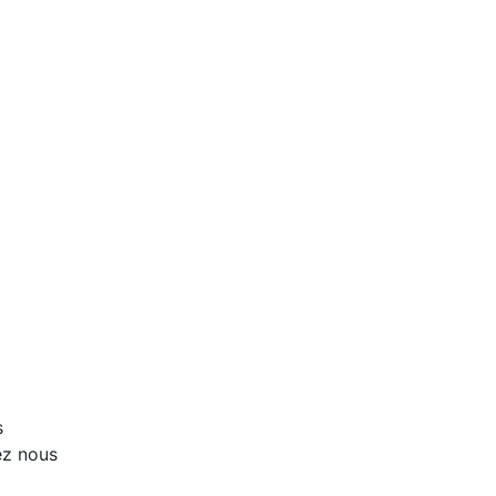
s
lez nous