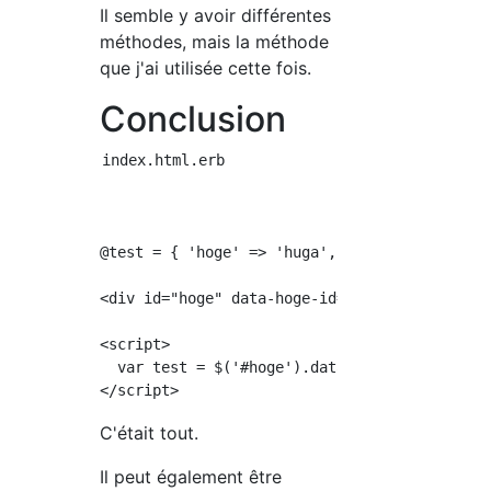
Il semble y avoir différentes
méthodes, mais la méthode
que j'ai utilisée cette fois.
Conclusion
index.html.erb

@test = { 'hoge' => 'huga', 'hogehoge' => 'hu
<div id="hoge" data-hoge-id="<%= @test.to_jso
<script>

  var test = $('#hoge').data('hoge-id');

C'était tout.
Il peut également être