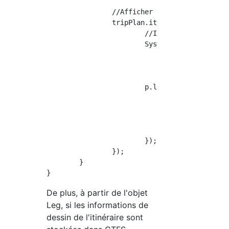
		//Afficher les résultats de la recherche

		tripPlan.itinerary.forEach(p -> {

			//Informations récapitulatives pour chaque candidat d'itinéraire

			System.out.println(String.format("%d:%02j départ- %d:%02j arrivée(%d minutes)", 

					p.startTime.get(Calendar.HOUR_OF_DAY), p.startTime.get(Calendar.MINUTE), 

					p.endTime.get(Calendar.HOUR_OF_DAY), p.endTime.get(Calendar.MINUTE), 

					(p.duration / 60)));

			p.legs.forEach(l -> {

				//Informations sur chaque train de l'itinéraire

				System.out.println(String.format("> %s %d:%02j départ- %s %d:%02j arrivée", 

						l.from.name, l.startTime.get(Calendar.HOUR_OF_DAY), l.startTime.get(Calendar.MIN
						l.to.name, l.endTime.get(Calendar.HOUR_OF_DAY), l.endTime.get(Calendar.MINU
			});

		});

	}

De plus, à partir de l'objet
Leg, si les informations de
dessin de l'itinéraire sont