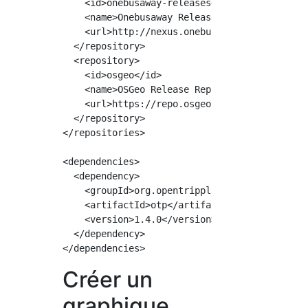
    <id>onebusaway-releases</id>

    <name>Onebusaway Releases Repo</name>

    <url>http://nexus.onebusaway.org/content/
  </repository>

  <repository>

    <id>osgeo</id>

    <name>OSGeo Release Repository</name>

    <url>https://repo.osgeo.org/repository/re
  </repository>

</repositories>

<dependencies>

  <dependency>

    <groupId>org.opentripplanner</groupId>

    <artifactId>otp</artifactId>

    <version>1.4.0</version>

  </dependency>

Créer un
graphique