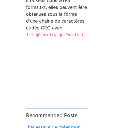
stockées dans GTFS
forms.txt, elles peuvent être
obtenues sous la forme
d'une chaîne de caractères
codée GEO avec
.
l.legGeometry.getPoints ()
Recommended Posts
J'ai essayé de créer mon