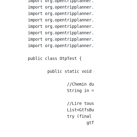
import org.opentripplanner.routing.core.Trave
import org.opentripplanner.routing.edgetype.T
import org.opentripplanner.routing.graph.Grap
import org.opentripplanner.routing.graph.Grap
import org.opentripplanner.routing.impl.Defau
import org.opentripplanner.routing.impl.Graph
import org.opentripplanner.routing.spt.GraphP
import org.opentripplanner.standalone.Router;
public class OtpTest {

	public static void main(String[] args) {

		//Chemin du dossier de sauvegarde du fichier GTFS

		String in = "";

		//Lire tous les fichiers ZIP du dossier sous forme de fichiers GTFS

		List<GtfsBundle> gtfsBundles = null;

		try (final Stream<Path> pathStream = Files.list(Paths.get(in))) {

			gtfsBundles = pathStream.map(Path::toFile).filter(file -> file.getName().toLowerCase().endsWith(".zip"))

					.map(file -> {

						GtfsBundle gtfsBundle = new GtfsBundle(fil