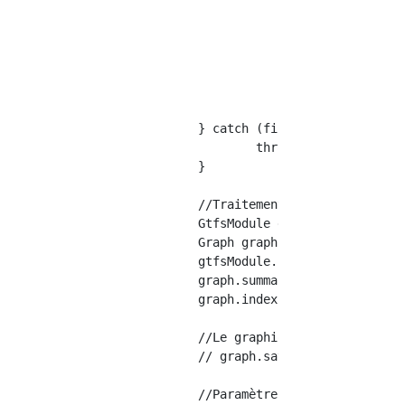
						gtfsBundle.setTransfersTxtDefinesStationPaths(tr
						//Puisqu'il est nécessaire de donner à chaque fichier GTFS un ID unique, utilisez le nom de fichier c
						String id = file.getName().substring(0, file.getName().length() 
						gtfsBundle.setFeedId(new GtfsFeedId.Builder().id(id).build
						return gtfsBundle
					}).collect(Collectors.toList());

		} catch (final IOException e) {

			throw new RuntimeException(e);

		}

		//Traitement pour enregistrer le fichier GTFS lu dans l'objet Graph

		GtfsModule gtfsModule = new GtfsModule(gtfsBundles);

		Graph graph = new Graph();

		gtfsModule.buildGraph(graph, null);

		graph.summarizeBuilderAnnotations();

		graph.index(new DefaultStreetVertexIndexFactory());

		//Le graphique peut également être sérialisé et enregistré

		// graph.save(file);

		//Paramètres des conditions de recherche
