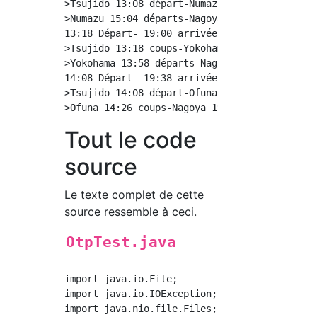
>Tsujido 13:08 départ-Numazu 14:46 arrivées

>Numazu 15:04 départs-Nagoya 18:28 arrivées

13:18 Départ- 19:00 arrivée(342 minutes)

>Tsujido 13:18 coups-Yokohama 13:50 arrivées

>Yokohama 13:58 départs-Nagoya 19:00 arrivée

14:08 Départ- 19:38 arrivée(330 minutes)

>Tsujido 14:08 départ-Ofuna 14:20 arrivées

Tout le code
source
Le texte complet de cette
source ressemble à ceci.
OtpTest.java
import java.io.File;

import java.io.IOException;

import java.nio.file.Files;
