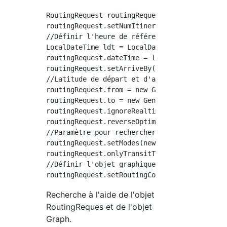
RoutingRequest routingRequest = new RoutingRe
routingRequest.setNumItineraries(3); //Nombre
//Définir l'heure de référence pour la recher
LocalDateTime ldt = LocalDateTime.parse("1939
routingRequest.dateTime = ldt.atZone(ZoneId.s
routingRequest.setArriveBy(false); //La vale
//Latitude de départ et d'arrivée/Spécifié pa
routingRequest.from = new GenericLocation(35.
routingRequest.to = new GenericLocation(35.17
routingRequest.ignoreRealtimeUpdates = true; 
routingRequest.reverseOptimizing = true; //R
//Paramètre pour rechercher uniquement avec d
routingRequest.setModes(new TraverseModeSet(T
routingRequest.onlyTransitTrips = true;

//Définir l'objet graphique

Recherche à l'aide de l'objet
RoutingReques et de l'objet
Graph.