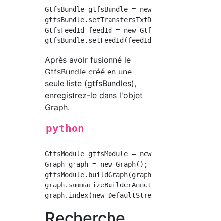
GtfsBundle gtfsBundle = new GtfsBundle(file);
gtfsBundle.setTransfersTxtDefinesStationPaths
GtfsFeedId feedId = new GtfsFeedId.Builder().
Après avoir fusionné le
GtfsBundle créé en une
seule liste (gtfsBundles),
enregistrez-le dans l'objet
Graph.
python
GtfsModule gtfsModule = new GtfsModule(gtfsBu
Graph graph = new Graph();

gtfsModule.buildGraph(graph, null);

graph.summarizeBuilderAnnotations();

Recherche