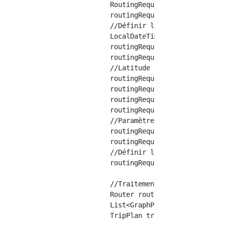
		RoutingRequest routingRequest = new RoutingRequest();

		routingRequest.setNumItineraries(3); //Nombre de candidats pour les résultats de recherche

		//Définir l'heure de référence pour la recherche

		LocalDateTime ldt = LocalDateTime.parse("1939-08-01T13:00");

		routingRequest.dateTime = Date.from(ldt.atZone(ZoneId.systemDefault()).toInstant()).getTime() / 1000;

		routingRequest.setArriveBy(false); //La valeur par défaut est de spécifier l'heure de départ, mais si True, vous pouvez spécifier l'heure d'arrivée.

		//Latitude de départ et d'arrivée/Spécifié comme doux

		routingRequest.from = new GenericLocation(35.3369, 139.44699); //Gare de Tsujido

		routingRequest.to = new GenericLocation(35.17096, 136.88232); //Gare de Nagoya

		routingRequest.ignoreRealtimeUpdates = true; //Ignorer les informations GTFS en temps réel

		routingRequest.reverseOptimizing = true; //Recherchez dans la direction opposée des résultats de recherche et recherchez la dernière heure de départ

		//Paramètre pour rechercher uniquement avec des données GTFS

		routingRequest.setModes(new TraverseModeSet(TraverseMode.TRANSIT));

		routingRequest.onlyTransitTrips = true;

		//Définir l'objet graphique

		routingRequest.setRoutingContext(graph);

		//Traitement de la recherche

		Router router = new Router("OTP", graph);

		List<GraphPath> paths = new GraphPathFinder(router).getPaths(routingRequest);

		TripPlan tripPlan = GraphPathToTripPlanConverter.generatePlan(paths, routingRequest);
