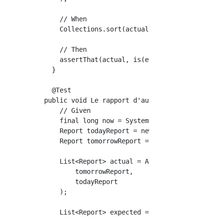
    // When

    Collections.sort(actual, sut);

    // Then

    assertThat(actual, is(expected));

  }

  @Test

public void Le rapport d'aujourd'hui vient en
    // Given

    final long now = System.currentTimeMillis
    Report todayReport = new Report(new Date(
    Report tomorrowReport = new Report(new Da
    List<Report> actual = Arrays.asList(

        tomorrowReport,

        todayReport

    );

    List<Report> expected = Arrays.asList(
