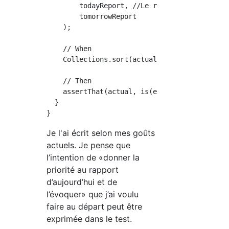
        todayReport, //Le rapport daté d'aujo
        tomorrowReport

    );

    // When

    Collections.sort(actual, sut);

    // Then

    assertThat(actual, is(expected));

  }

Je l'ai écrit selon mes goûts
actuels. Je pense que
l’intention de «donner la
priorité au rapport
d’aujourd’hui et de
l’évoquer» que j’ai voulu
faire au départ peut être
exprimée dans le test.