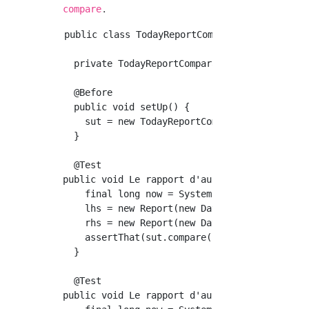
.
compare
public class TodayReportComparatorTest {

  private TodayReportComparator sut;

  @Before

  public void setUp() {

    sut = new TodayReportComparator();

  }

  @Test

public void Le rapport d'aujourd'hui vient en
    final long now = System.currentTimeMillis
    lhs = new Report(new Date(now));

    rhs = new Report(new Date(now - 24 * 60 *
    assertThat(sut.compare(lhs, rhs), lessTha
  }

  @Test

public void Le rapport d'aujourd'hui vient en