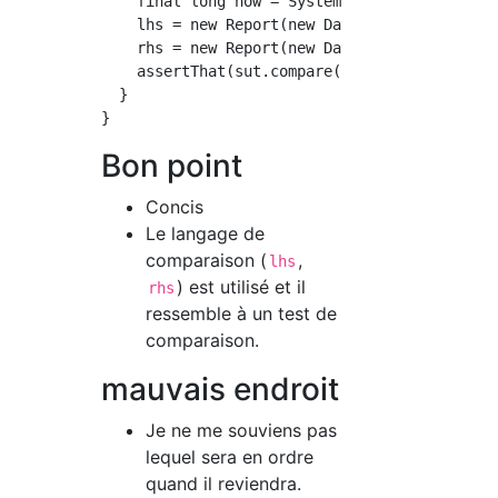
    final long now = System.currentTimeMillis
    lhs = new Report(new Date(now));

    rhs = new Report(new Date(now + 24 * 60 *
    assertThat(sut.compare(lhs, rhs), lessTha
  }

Bon point
Concis
Le langage de
comparaison (
,
lhs
) est utilisé et il
rhs
ressemble à un test de
comparaison.
mauvais endroit
Je ne me souviens pas
lequel sera en ordre
quand il reviendra.