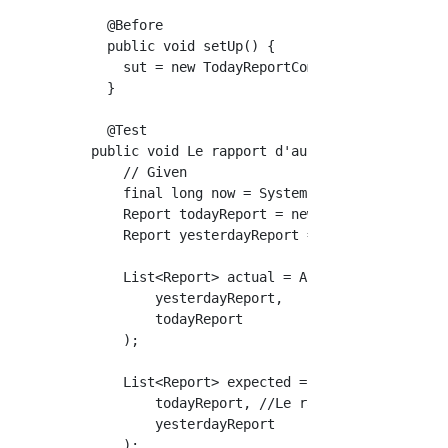
  @Before

  public void setUp() {

    sut = new TodayReportComparator();

  }

  @Test

public void Le rapport d'aujourd'hui vient en
    // Given

    final long now = System.currentTimeMillis
    Report todayReport = new Report(new Date(
    Report yesterdayReport = new Report(new D
    List<Report> actual = Arrays.asList(

        yesterdayReport,

        todayReport

    );

    List<Report> expected = Arrays.asList(

        todayReport, //Le rapport daté d'aujo
        yesterdayReport

    );
