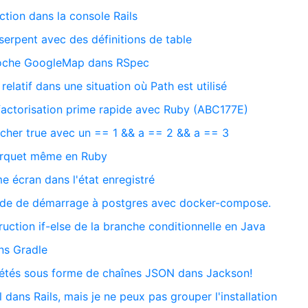
ction dans la console Rails
 serpent avec des définitions de table
broche GoogleMap dans RSpec
elatif dans une situation où Path est utilisé
 factorisation prime rapide avec Ruby (ABC177E)
icher true avec un == 1 && a == 2 && a == 3
Parquet même en Ruby
 écran dans l'état enregistré
de de démarrage à postgres avec docker-compose.
struction if-else de la branche conditionnelle en Java
ns Gradle
iétés sous forme de chaînes JSON dans Jackson!
 dans Rails, mais je ne peux pas grouper l'installation