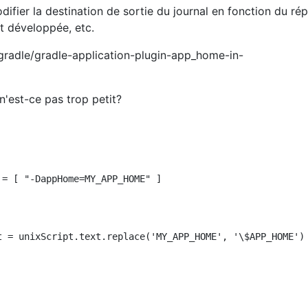
fier la destination de sortie du journal en fonction du rép
st développée, etc.
radle/gradle-application-plugin-app_home-in-
'est-ce pas trop petit?
= [ "-DappHome=MY_APP_HOME" ]

t = unixScript.text.replace('MY_APP_HOME', '\$APP_HOME')
