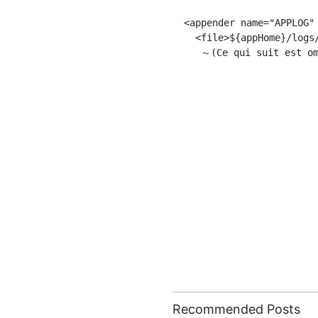
  <appender name="APPLOG"
    <file>${appHome}/logs/
Recommended Posts