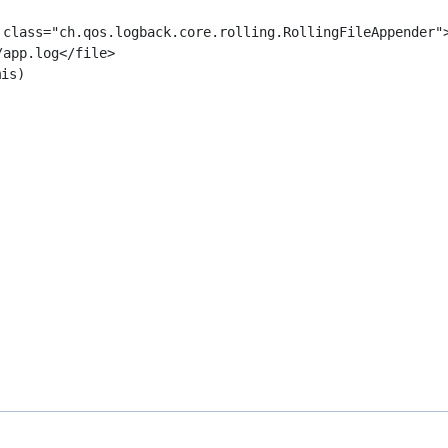
 class="ch.qos.logback.core.rolling.RollingFileAppender">
app.log</file>
