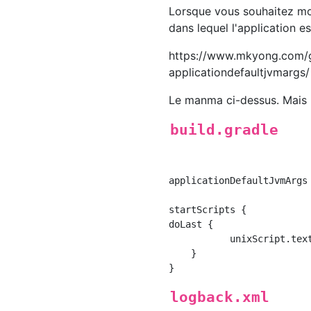
Lorsque vous souhaitez modi
dans lequel l'application e
https://www.mkyong.com/g
applicationdefaultjvmargs/
Le manma ci-dessus. Mais n
build.gradle
applicationDefaultJvmArgs 
startScripts {

doLast {

           unixScript.tex
    }

logback.xml