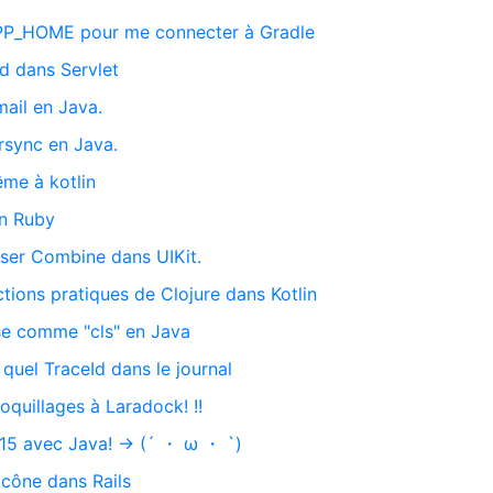
APP_HOME pour me connecter à Gradle
d dans Servlet
ail en Java.
rsync en Java.
ême à kotlin
en Ruby
iser Combine dans UIKit.
nctions pratiques de Clojure dans Kotlin
se comme "cls" en Java
 quel TraceId dans le journal
coquillages à Laradock! !!
2015 avec Java! → (´ ・ ω ・ `)
 icône dans Rails