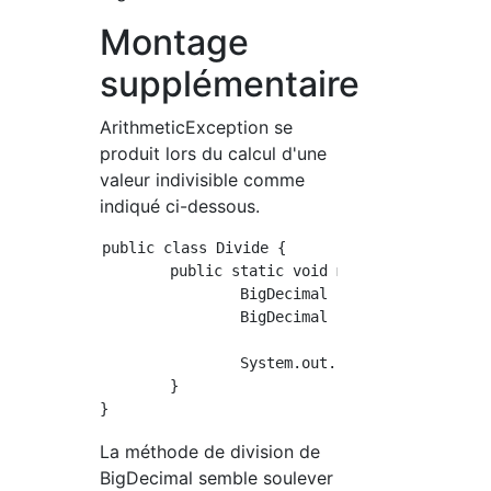
Montage
supplémentaire
ArithmeticException se
produit lors du calcul d'une
valeur indivisible comme
indiqué ci-dessous.
public class Divide {

	public static void main(String[] args) {

		BigDecimal num1 = new BigDecimal("1.1");

		BigDecimal num2 = new BigDecimal("3");

		System.out.println(num1.divide(num2));

	}

La méthode de division de
BigDecimal semble soulever