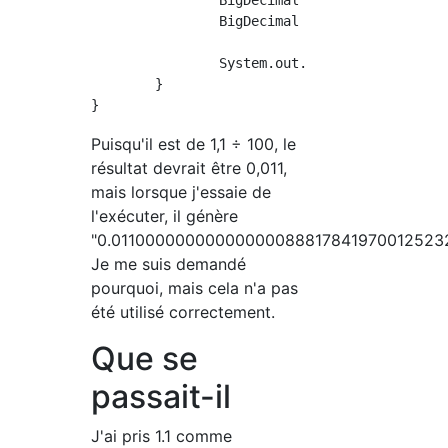
		BigDecimal num1 = new BigDecimal(1.1);

		BigDecimal num2 = new BigDecimal(100);

		System.out.println(num1.divide(num2));

	}

Puisqu'il est de 1,1 ÷ 100, le
résultat devrait être 0,011,
mais lorsque j'essaie de
l'exécuter, il génère
"0.01100000000000000088817841970012523
Je me suis demandé
pourquoi, mais cela n'a pas
été utilisé correctement.
Que se
passait-il
J'ai pris 1.1 comme