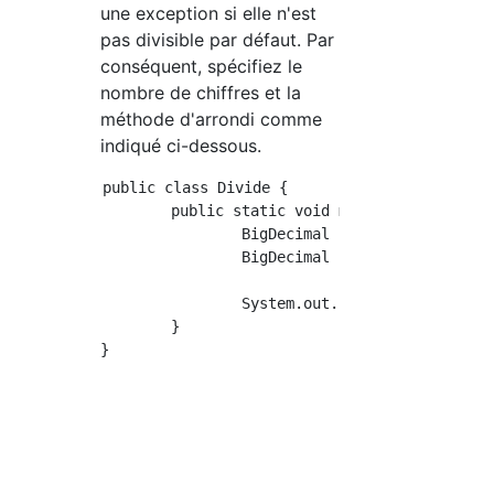
une exception si elle n'est
pas divisible par défaut. Par
conséquent, spécifiez le
nombre de chiffres et la
méthode d'arrondi comme
indiqué ci-dessous.
public class Divide {

	public static void main(String[] args) {

		BigDecimal num1 = new BigDecimal("1.1");

		BigDecimal num2 = new BigDecimal("3");

		System.out.println(num1.divide(num2,2,RoundingMode.FLOOR));

	}
