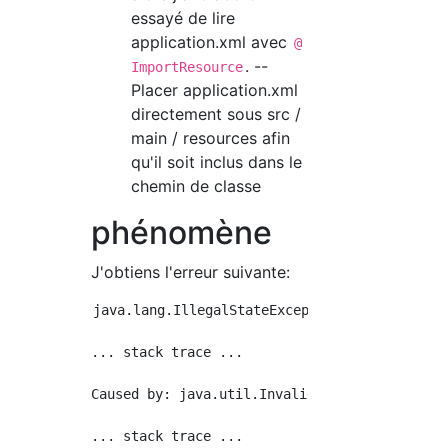
essayé de lire
application.xml avec
@
. --
ImportResource
Placer application.xml
directement sous src /
main / resources afin
qu'il soit inclus dans le
chemin de classe
phénomène
J'obtiens l'erreur suivante:
java.lang.IllegalStateException: Failed to l
... stack trace ...

Caused by: java.util.InvalidPropertiesFormat
... stack trace ...
