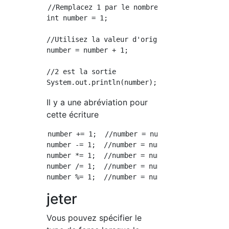
//Remplacez 1 par le nombre

int number = 1;

//Utilisez la valeur d'origine de 1 et réaffe
number = number + 1;

//2 est la sortie

Il y a une abréviation pour
cette écriture
number += 1;  //number = number + 1;

number -= 1;  //number = number - 1;

number *= 1;  //number = number * 1;

number /= 1;  //number = number / 1;

jeter
Vous pouvez spécifier le