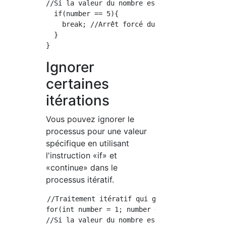
//Si la valeur du nombre est 5 dans la branch
  if(number == 5){

    break; //Arrêt forcé du traitement itérat
  }

Ignorer
certaines
itérations
Vous pouvez ignorer le
processus pour une valeur
spécifique en utilisant
l'instruction «if» et
«continue» dans le
processus itératif.
//Traitement itératif qui génère un nombre s
for(int number = 1; number <= 100; number ++)
//Si la valeur du nombre est 5 dans la branc