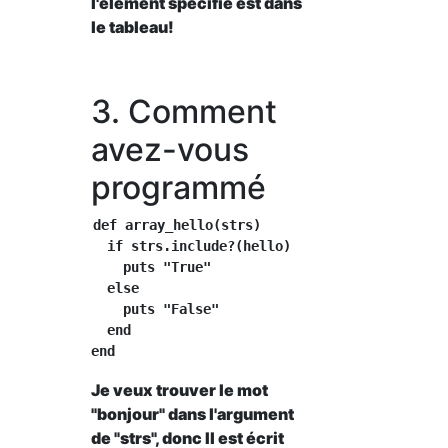
l'élément spécifié est dans
le tableau!
3. Comment
avez-vous
programmé
def array_hello(strs)

  if strs.include?(hello)

    puts "True"

  else

    puts "False"

  end

Je veux trouver le mot
"bonjour" dans l'argument
de "strs", donc Il est écrit