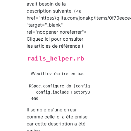
avait besoin de la
description suivante. (<a
href="https://qiita.com/jonakp/items/0f70eec
"target="_blank"
rel="noopener noreferrer">
Cliquez ici pour consulter
les articles de référence )
rails_helper.rb
　#Veuillez écrire en bas

 RSpec.configure do |config|

    config.include FactoryBot::Syntax::Method
Il semble qu'une erreur
comme celle-ci a été émise
car cette description a été
omise.