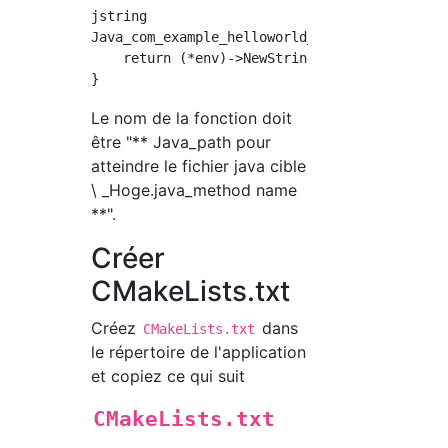
jstring

Java_com_example_helloworld_MainActivity_getG
    return (*env)->NewStringUTF(env, "Hello W
Le nom de la fonction doit
être "** Java_path pour
atteindre le fichier java cible
\ _Hoge.java_method name
**".
Créer
CMakeLists.txt
Créez
dans
CMakeLists.txt
le répertoire de l'application
et copiez ce qui suit
CMakeLists.txt