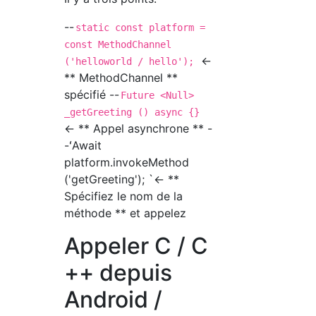
--
static const platform =
const MethodChannel
←
('helloworld / hello');
** MethodChannel **
spécifié --
Future <Null>
_getGreeting () async {}
← ** Appel asynchrone ** -
-ʻAwait
platform.invokeMethod
('getGreeting'); `← **
Spécifiez le nom de la
méthode ** et appelez
Appeler C / C
++ depuis
Android /