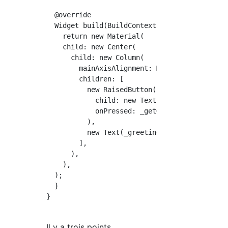
  @override

  Widget build(BuildContext context) {

    return new Material(

    child: new Center(

      child: new Column(

        mainAxisAlignment: MainAxisAlignment.
        children: [

          new RaisedButton(

            child: new Text('Get Greeting'),

            onPressed: _getGreeting,

          ),

          new Text(_greeting),

        ],

      ),

    ),

  );

  }

}

Il y a trois points.