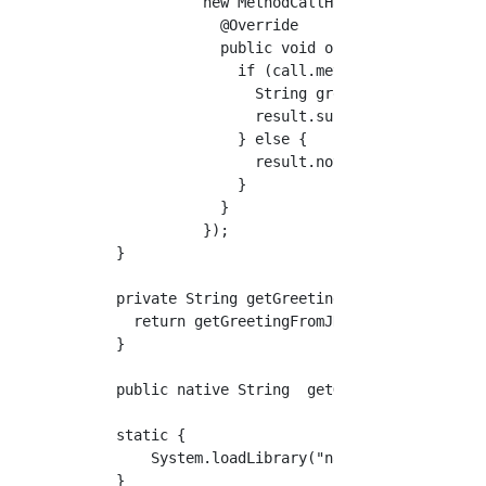
            new MethodCallHandler() {

              @Override

              public void onMethodCall(Method
                if (call.method.equals("getGr
                  String greeting = getGreeti
                  result.success(greeting);

                } else {

                  result.notImplemented();

                }

              }

            });

  }

  private String getGreeting() {

    return getGreetingFromJNI();

  }

  public native String  getGreetingFromJNI();
  static {

      System.loadLibrary("native-lib");

  }
