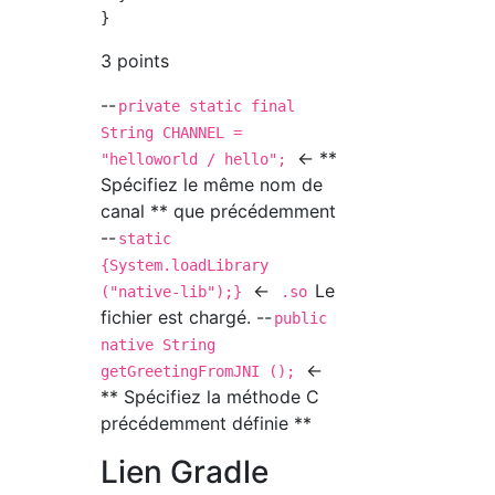
3 points
--
private static final
String CHANNEL =
← **
"helloworld / hello";
Spécifiez le même nom de
canal ** que précédemment
--
static
{System.loadLibrary
←
Le
("native-lib");}
.so
fichier est chargé. --
public
native String
←
getGreetingFromJNI ();
** Spécifiez la méthode C
précédemment définie **
Lien Gradle