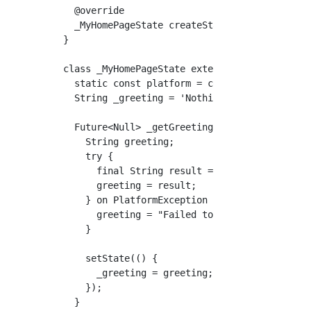
  @override

  _MyHomePageState createState() => new _MyHo
}

class _MyHomePageState extends State<MyHomePa
  static const platform = const MethodChannel
  String _greeting = 'Nothing';

  Future<Null> _getGreeting() async {

    String greeting;

    try {

      final String result = await platform.in
      greeting = result;

    } on PlatformException catch (e) {

      greeting = "Failed to get greeting: '${
    }

    setState(() {

      _greeting = greeting;

    });

  }
