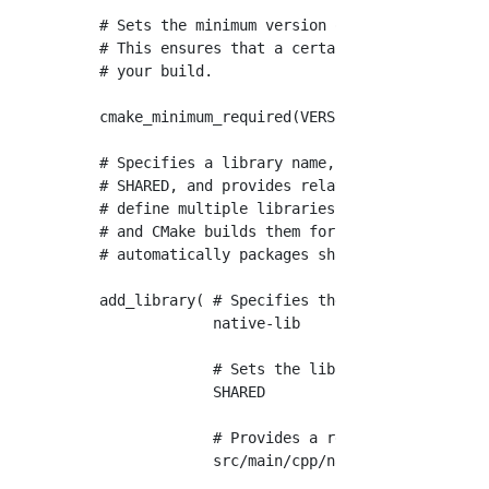
# Sets the minimum version of CMake required 
# This ensures that a certain set of CMake fe
# your build.

cmake_minimum_required(VERSION 3.4.1)

# Specifies a library name, specifies whether
# SHARED, and provides relative paths to the 
# define multiple libraries by adding multipl
# and CMake builds them for you. When you bui
# automatically packages shared libraries wit
add_library( # Specifies the name of the libr
             native-lib

             # Sets the library as a shared l
             SHARED

             # Provides a relative path to yo
             src/main/cpp/native-lib.c )
