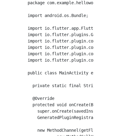
package com.example.helloworld;

import android.os.Bundle;

import io.flutter.app.FlutterActivity;

import io.flutter.plugins.GeneratedPluginRegi
import io.flutter.plugin.common.MethodCall;

import io.flutter.plugin.common.MethodChannel
import io.flutter.plugin.common.MethodChannel
import io.flutter.plugin.common.MethodChannel
public class MainActivity extends FlutterActi
  private static final String CHANNEL = "hell
  @Override

  protected void onCreate(Bundle savedInstanc
    super.onCreate(savedInstanceState);

    GeneratedPluginRegistrant.registerWith(th
    new MethodChannel(getFlutterView(), CHANN