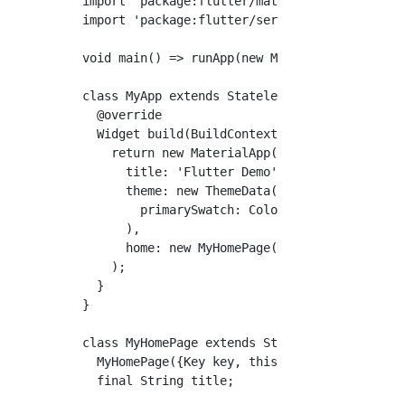
import 'package:flutter/material.dart';

import 'package:flutter/services.dart';

void main() => runApp(new MyApp());

class MyApp extends StatelessWidget {

  @override

  Widget build(BuildContext context) {

    return new MaterialApp(

      title: 'Flutter Demo',

      theme: new ThemeData(

        primarySwatch: Colors.blue,

      ),

      home: new MyHomePage(title: 'Flutter De
    );

  }

}

class MyHomePage extends StatefulWidget {

  MyHomePage({Key key, this.title}) : super(k
  final String title;
