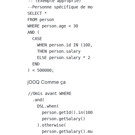
-- (Exemple approprié)

--Personne spécifique de moins de 30 ans(ID)
SELECT *

FROM person

WHERE person.age < 30

AND (

  CASE

    WHEN person.id IN (100, 1000)

    THEN person.salary

    ELSE person.salary * 2

  END

jOOQ Comme ça
//Omis avant WHERE

  .and(

    DSL.when(

      person.getId().in(100, 1000),

      person.getSalary()

    ).otherwise(

      person.getSalary().mul(2)
