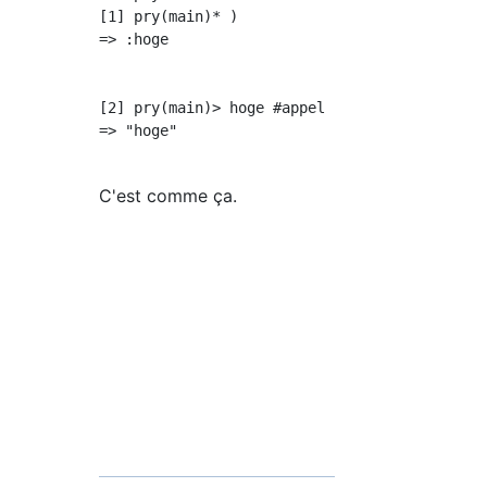
[1] pry(main)* )  

=> :hoge

[2] pry(main)> hoge #appel

=> "hoge"

C'est comme ça.