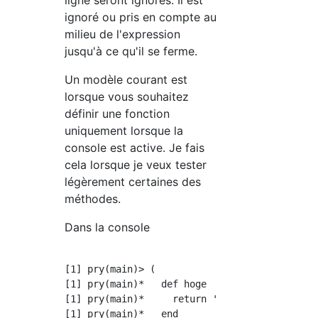
ligne seront ignorés. Il est
ignoré ou pris en compte au
milieu de l'expression
jusqu'à ce qu'il se ferme.
Un modèle courant est
lorsque vous souhaitez
définir une fonction
uniquement lorsque la
console est active. Je fais
cela lorsque je veux tester
légèrement certaines des
méthodes.
Dans la console
[1] pry(main)> (

[1] pry(main)*   def hoge

[1] pry(main)*     return 'hoge' #Traitement 
[1] pry(main)*   end  
