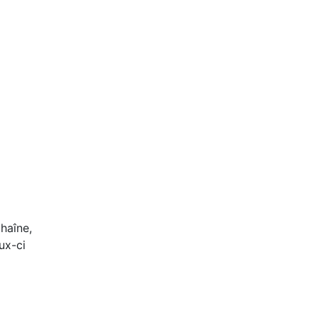
chaîne,
ux-ci