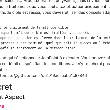
ersales. «@ Around» est très polyvalent, mais si vous souh
l que le traitement que vous souhaitez effectuer uniquement 
thode cible est réussi, vous devez utiliser des conseils ada
t le traitement de la méthode cible

rsque la méthode cible est traitée avec succès

squ'une exception est levée dans le traitement de la méth
 processus est terminé, quel que soit le succès ou l'éche
on qui sélectionne le JoinPoint à exécuter. Vous pouvez aff
 en détail en spécifiant les conditions. Je n'y toucherai pas
tile.
ubytomato@github/items/de1019aeaaab51c8784d
ret
nt Aspect
va