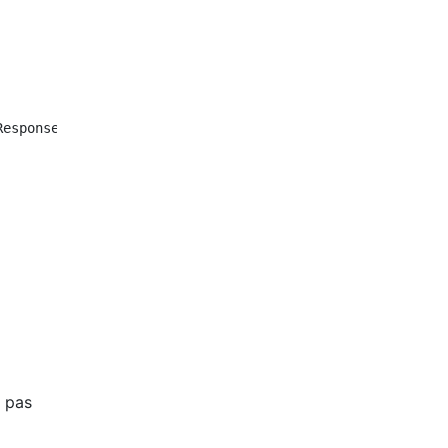
esponse de l'appelant.

z pas