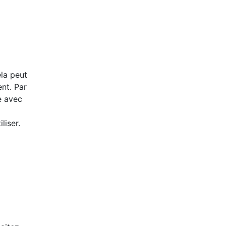
ela peut
ent. Par
e avec
liser.