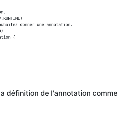
n.

.RUNTIME)

uhaitez donner une annotation.

)

tion {

la définition de l'annotation comme