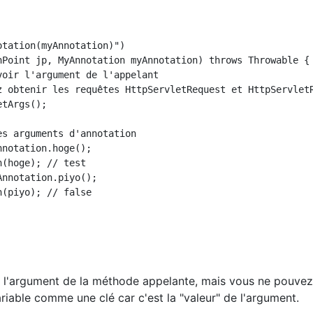
tation(myAnnotation)")

nPoint jp, MyAnnotation myAnnotation) throws Throwable {

oir l'argument de l'appelant

z obtenir les requêtes HttpServletRequest et HttpServletR
tArgs();

s arguments d'annotation

notation.hoge();

(hoge); // test

nnotation.piyo();

(piyo); // false

 l'argument de la méthode appelante, mais vous ne pouve
ariable comme une clé car c'est la "valeur" de l'argument.