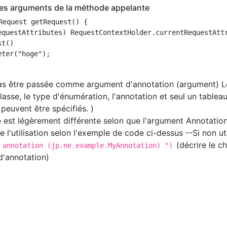
 les arguments de la méthode appelante
Request getRequest() {

equestAttributes) RequestContextHolder.currentRequestAttr
t()

ter("hoge");

pas être passée comme argument d'annotation (argument) L
a classe, le type d'énumération, l'annotation et seul un tablea
peuvent être spécifiés. )
 est légèrement différente selon que l'argument Annotation
de l'utilisation selon l'exemple de code ci-dessus --Si non uti
(décrire le c
 annotation (jp.ne.example.MyAnnotation) ")
d'annotation)