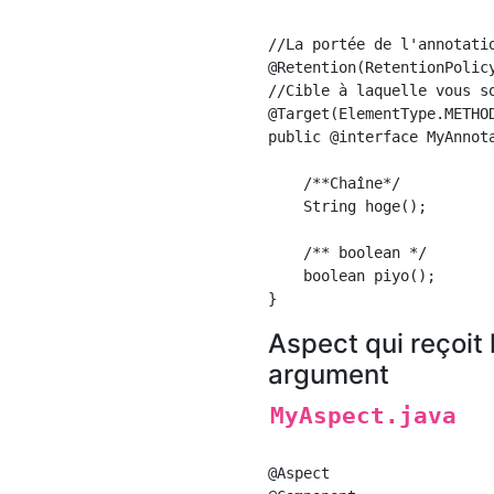
//La portée de l'annotatio
@Retention(RetentionPolicy
//Cible à laquelle vous so
@Target(ElementType.METHOD
public @interface MyAnnota
    /**Chaîne*/

    String hoge();

    /** boolean */

    boolean piyo();

Aspect qui reçoit 
argument
MyAspect.java
@Aspect
