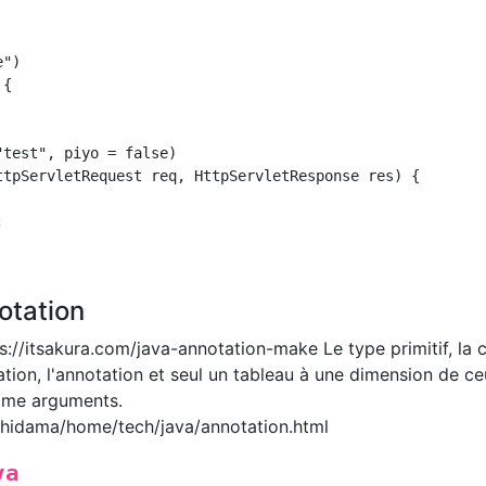
")

{

test", piyo = false)

ttpServletRequest req, HttpServletResponse res) {



notation
ps://itsakura.com/java-annotation-make Le type primitif, la 
ation, l'annotation et seul un tableau à une dimension de ce
mme arguments.
ishidama/home/tech/java/annotation.html
va