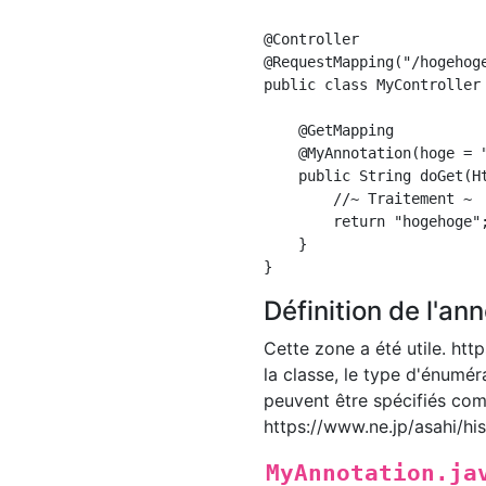
@Controller

@RequestMapping("/hogehoge
public class MyController 
    @GetMapping

    @MyAnnotation(hoge = "
    public String doGet(H
        //~ Traitement ~

        return "hogehoge";
    }

Définition de l'an
Cette zone a été utile. htt
la classe, le type d'énumér
peuvent être spécifiés co
https://www.ne.jp/asahi/h
MyAnnotation.ja