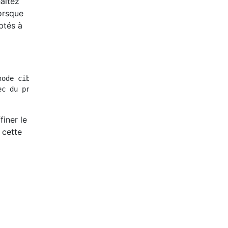
aitez
lorsque
ptés à
ode cible

c du processus de la méthode cible

iner le
 cette