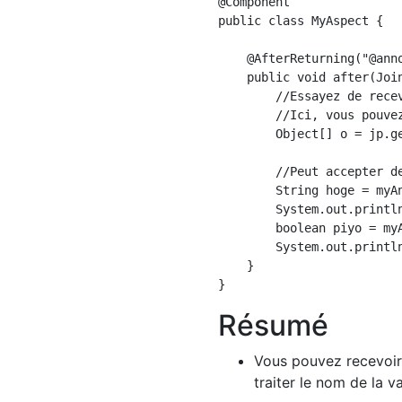
@Component

public class MyAspect {

    @AfterReturning("@anno
    public void after(Joi
        //Essayez de recev
        //Ici, vous pouve
        Object[] o = jp.ge
        //Peut accepter de
        String hoge = myAn
        System.out.println
        boolean piyo = myA
        System.out.println
    }

Résumé
Vous pouvez recevoir
traiter le nom de la v