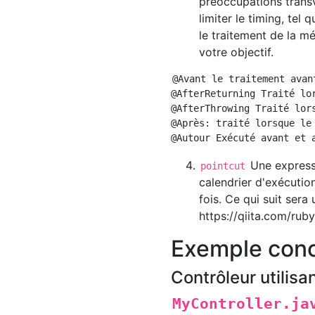
préoccupations transv
limiter le timing, te
le traitement de la mé
votre objectif.
@Avant le traitement avan
@AfterReturning Traité lo
@AfterThrowing Traité lor
@Après: traité lorsque le
Une expressi
pointcut
calendrier d'exécution
fois. Ce qui suit sera u
https://qiita.com/r
Exemple conc
Contrôleur utilisa
MyController.ja