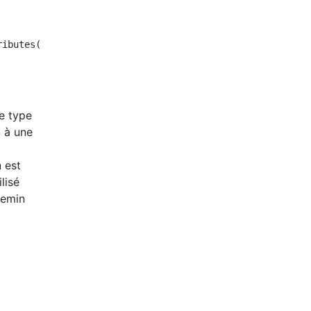
ibutes())

e type
u à une
 est
lisé
hemin