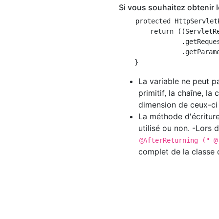
Si vous souhaitez obtenir
    protected HttpServlet
        return ((ServletR
                .getReques
                .getParame
La variable ne peut 
primitif, la chaîne, l
dimension de ceux-ci 
La méthode d'écriture
utilisé ou non. -Lors 
@AfterReturning (" @
complet de la classe 