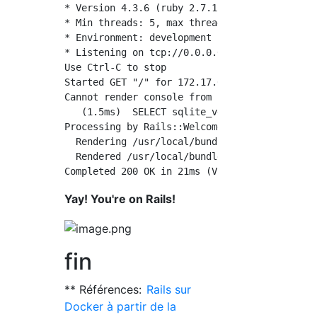
* Version 4.3.6 (ruby 2.7.1-p83), codename: M
* Min threads: 5, max threads: 5

* Environment: development

* Listening on tcp://0.0.0.0:3000

Use Ctrl-C to stop

Started GET "/" for 172.17.0.1 at 2020-09-07 
Cannot render console from 172.17.0.1! Allowe
   (1.5ms)  SELECT sqlite_version(*)

Processing by Rails::WelcomeController#index 
  Rendering /usr/local/bundle/gems/railties-6
  Rendered /usr/local/bundle/gems/railties-6
Yay! You're on Rails!
fin
** Références:
Rails sur
Docker à partir de la