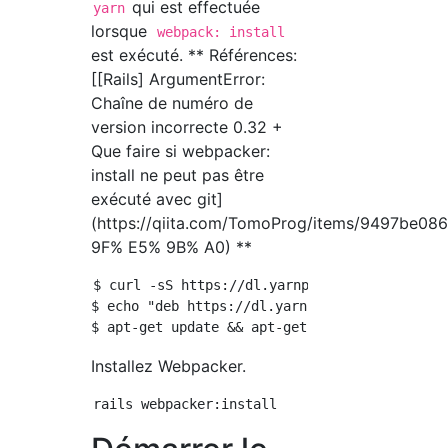
qui est effectuée
yarn
lorsque
webpack: install
est exécuté. ** Références:
[[Rails] ArgumentError:
Chaîne de numéro de
version incorrecte 0.32 +
Que faire si webpacker:
install ne peut pas être
exécuté avec git]
(https://qiita.com/TomoProg/items/9497be
9F% E5% 9B% A0) **
$ curl -sS https://dl.yarnpkg.com/debian/pubk
$ echo "deb https://dl.yarnpkg.com/debian/ st
Installez Webpacker.