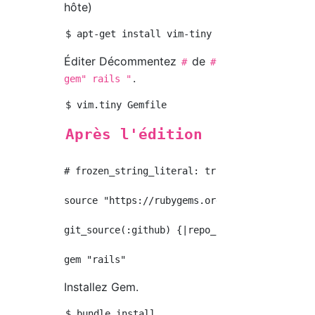
hôte)
Éditer Décommentez
de
#
#
.
gem" rails "
Après l'édition
# frozen_string_literal: true

source "https://rubygems.org"

git_source(:github) {|repo_name| "https://git
Installez Gem.