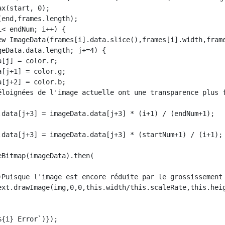
x(start, 0);

end,frames.length);

< endNum; i++) {

ew ImageData(frames[i].data.slice(),frames[i].width,frame
eData.data.length; j+=4) {

[j] = color.r;

[j+1] = color.g;

[j+2] = color.b;

éloignées de l'image actuelle ont une transparence plus f
.data[j+3] = imageData.data[j+3] * (i+1) / (endNum+1);

.data[j+3] = imageData.data[j+3] * (startNum+1) / (i+1); 
Bitmap(imageData).then(

)Puisque l'image est encore réduite par le grossissement 
ext.drawImage(img,0,0,this.width/this.scaleRate,this.heig
{i} Error`)});
