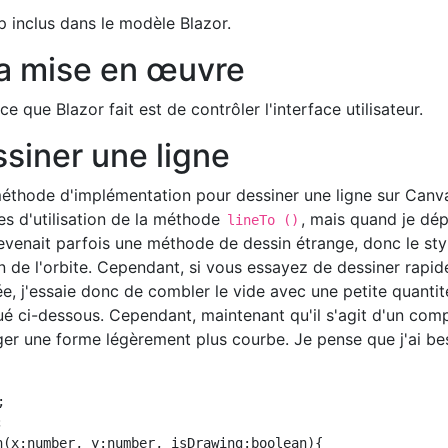
p inclus dans le modèle Blazor.
la mise en œuvre
ce que Blazor fait est de contrôler l'interface utilisateur.
iner une ligne
éthode d'implémentation pour dessiner une ligne sur Canvas
s d'utilisation de la méthode
, mais quand je dép
lineTo ()
devenait parfois une méthode de dessin étrange, donc le sty
on de l'orbite. Cependant, si vous essayez de dessiner rapi
pée, j'essaie donc de combler le vide avec une petite quanti
 ci-dessous. Cependant, maintenant qu'il s'agit d'un com
sager une forme légèrement plus courbe. Je pense que j'ai be




n(x:number, y:number, isDrawing:boolean){
