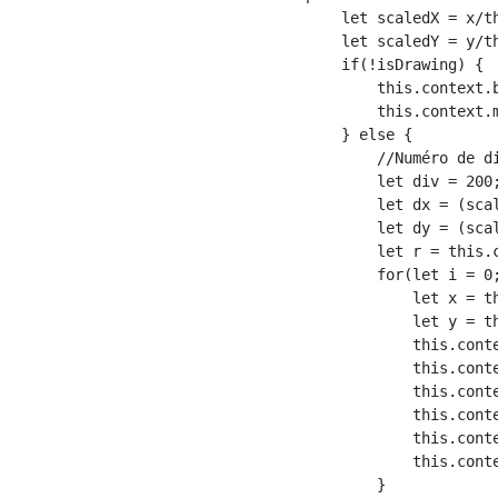
        let scaledX = x/th
        let scaledY = y/th
        if(!isDrawing) {

            this.context.b
            this.context.m
        } else {

            //Numéro de di
            let div = 200;
            let dx = (scal
            let dy = (scal
            let r = this.c
            for(let i = 0;
                let x = th
                let y = th
                this.conte
                this.conte
                this.cont
                this.conte
                this.conte
                this.conte
            } 
