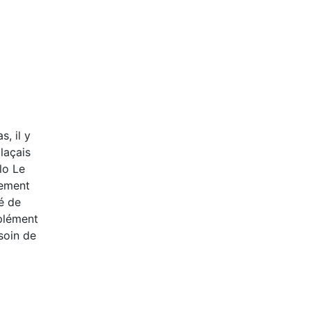
, il y
laçais
lo Le
dement
té de
plément
soin de