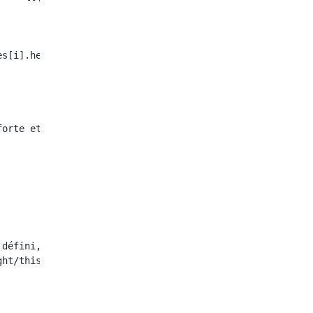
s[i].height);

orte et un affichage plus clair

         

défini, divisez par le grossissement?

ht/this.scaleRate);
