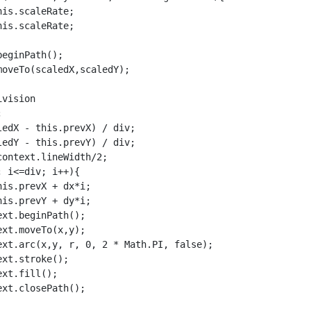
is.scaleRate;

is.scaleRate;

eginPath();

oveTo(scaledX,scaledY);

vision



edX - this.prevX) / div;

edY - this.prevY) / div;

ontext.lineWidth/2;

 i<=div; i++){

is.prevX + dx*i;

is.prevY + dy*i;

xt.beginPath();

xt.moveTo(x,y);

ext.arc(x,y, r, 0, 2 * Math.PI, false);

xt.stroke();

xt.fill();

xt.closePath();
