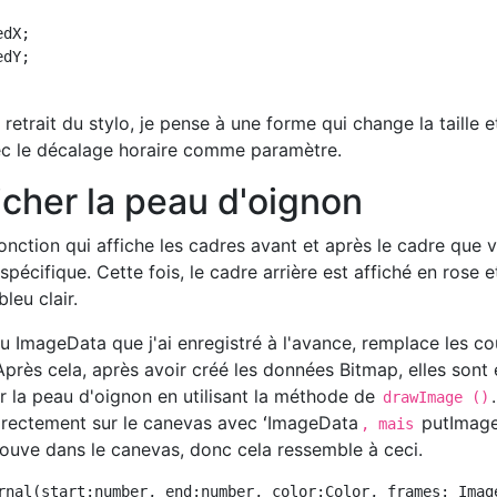
dX;

dY;

 retrait du stylo, je pense à une forme qui change la taille e
ec le décalage horaire comme paramètre.
cher la peau d'oignon
onction qui affiche les cadres avant et après le cadre que 
pécifique. Cette fois, le cadre arrière est affiché en rose e
leu clair.
u ImageData que j'ai enregistré à l'avance, remplace les co
 Après cela, après avoir créé les données Bitmap, elles sont 
er la peau d'oignon en utilisant la méthode de
.
drawImage ()
directement sur le canevas avec ʻImageData
putImage
, mais
rouve dans le canevas, donc cela ressemble à ceci.
rnal(start:number, end:number, color:Color, frames: Image