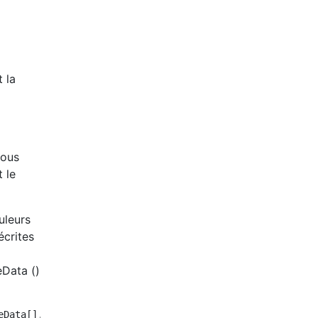
t la
vous
t le
uleurs
écrites
Data ()
Data[], isPrev:boolean){
