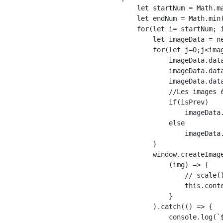
    let startNum = Math.ma
    let endNum = Math.min(
    for(let i= startNum; i
        let imageData = n
        for(let j=0;j<imag
            imageData.data
            imageData.data
            imageData.data
            //Les images 
            if(isPrev)

                imageData
            else

                imageData
        }

        window.createImage
            (img) => {

                // scale(
                this.cont
            }

        ).catch(() => {

            console.log(`$