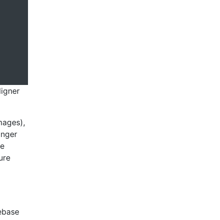
ligner
mages),
anger
de
ure
rebase