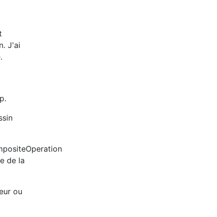
t
. J'ai
.
p.
ssin
mpositeOperation
e de la
eur ou