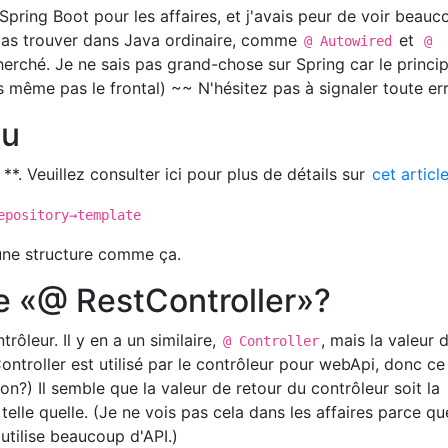
r Spring Boot pour les affaires, et j'avais peur de voir beau
pas trouver dans Java ordinaire, comme
et
@ Autowired
@
 cherché. Je ne sais pas grand-chose sur Spring car le princip
s même pas le frontal) ~~ N'hésitez pas à signaler toute erreu
eu
**. Veuillez consulter ici pour plus de détails sur
cet articl
epository→template
a une structure comme ça.
e «@ RestController»?
rôleur. Il y en a un similaire,
, mais la valeur 
@ Controller
Controller est utilisé par le contrôleur pour webApi, donc ce
on?) Il semble que la valeur de retour du contrôleur soit la
 telle quelle. (Je ne vois pas cela dans les affaires parce q
 utilise beaucoup d'API.)