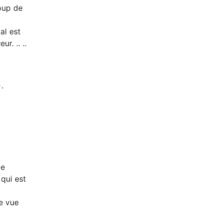
coup de
al est
r. .. ..
e
.
de
 qui est
ue vue