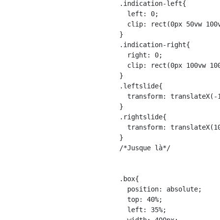
.indication-left{

  left: 0;

  clip: rect(0px 50vw 100v
}

.indication-right{

  right: 0;

  clip: rect(0px 100vw 100
}

.leftslide{

  transform: translateX(-1
}

.rightslide{

  transform: translateX(10
}

/*Jusque là*/

.box{

  position: absolute;

  top: 40%;

  left: 35%;
