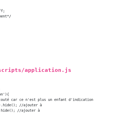
f;

ent*/

scripts/application.js


n'){

jouté car ce n'est plus un enfant d'indication

.hide(); //ajouter à

hide(); //ajouter à
