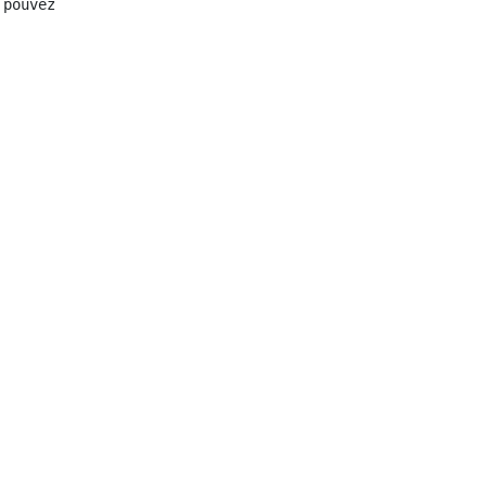
pouvez pas le voir même si vous le mettez à jour.<br>
