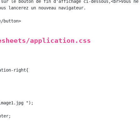
 sur le bouton de fin d'affichage ci-dessous,<br>Vous ne 
ous lancerez un nouveau navigateur.

/button>

esheets/application.css
tion-right{

mage1.jpg ");

ter;
