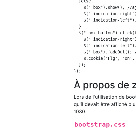
  }else{  

    $(".box").show(); //aj
    $(".indication-right")
    $(".indication-left").
  }

  $(".box button").click(f
    $(".indication-right"
    $(".indication-left")
    $(".box").fadeOut(); /
    $.cookie('Flg', 'on', 
  });

À propos de 
Lors de l'utilisation de b
qu'il devait être affiché p
1030.
bootstrap.css