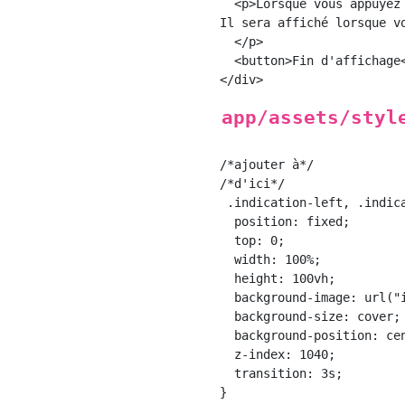
  <p>Lorsque vous appuyez
Il sera affiché lorsque v
  </p>

  <button>Fin d'affichage<
app/assets/styl
/*ajouter à*/

/*d'ici*/

 .indication-left, .indica
  position: fixed;

  top: 0;

  width: 100%;

  height: 100vh;

  background-image: url("i
  background-size: cover;

  background-position: cen
  z-index: 1040;

  transition: 3s;

}
