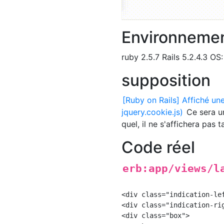
Environneme
ruby 2.5.7 Rails 5.2.4.3 O
supposition
[Ruby on Rails] Affiché une
jquery.cookie.js)
Ce sera un
quel, il ne s'affichera pas 
Code réel
erb:app/views/l
<div class="indication-lef
<div class="indication-rig
<div class="box">
