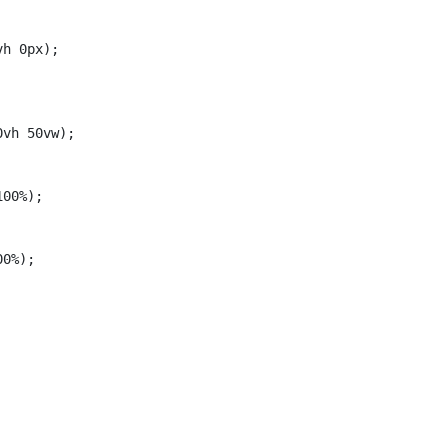
h 0px);

vh 50vw);

00%);

0%);
