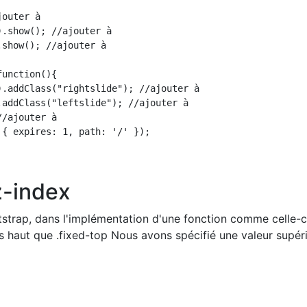
outer à

.show(); //ajouter à

show(); //ajouter à

unction(){

).addClass("rightslide"); //ajouter à

.addClass("leftslide"); //ajouter à

/ajouter à

{ expires: 1, path: '/' });

z-index
ootstrap, dans l'implémentation d'une fonction comme celle-c
lus haut que .fixed-top Nous avons spécifié une valeur supér