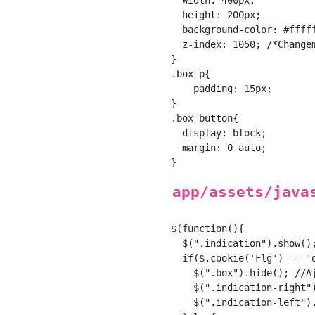
  width: 400px;

  height: 200px; 

  background-color: #fffff
  z-index: 1050; /*Changem
}

.box p{

    padding: 15px;

}

.box button{

  display: block;

  margin: 0 auto;

app/assets/java
$(function(){

  $(".indication").show();
  if($.cookie('Flg') == 'o
    $(".box").hide(); //A
    $(".indication-right")
    $(".indication-left").