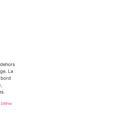
 dehors
age. La
 bord
,
es.
 100vw