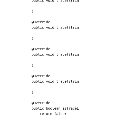
    public void trace(String s, Object o) {

    }

    @Override

    public void trace(String s, Object o, Obj
    }

    @Override

    public void trace(String s, Object... obj
    }

    @Override

    public void trace(String s, Throwable thr
    }

    @Override

    public boolean isTraceEnabled(Marker mark
        return false;
