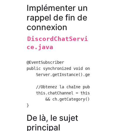
Implémenter un
rappel de fin de
connexion
DiscordChatServi
ce.java
@EventSubscriber

public synchronized void onReady(ReadyEvent e
    Server.getInstance().getLogger().info("Bo
    //Obtenez la chaîne publiée par Bot ici.

    this.chatChannel = this.client.getChannel
        && ch.getCategory().getName().equals(
De là, le sujet
principal