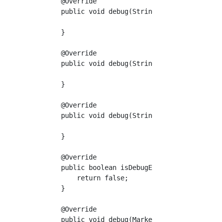
    @Override

    public void debug(String s, Object o, Obj
    }

    @Override

    public void debug(String s, Object... obj
    }

    @Override

    public void debug(String s, Throwable thr
    }

    @Override

    public boolean isDebugEnabled(Marker mark
        return false;

    }

    @Override

    public void debug(Marker marker, String s