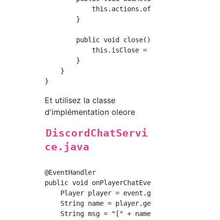
            this.actions.offer(action);

        }

        public void close() {

            this.isClose = true;

        }

    }

Et utilisez la classe
d'implémentation oleore
DiscordChatServi
ce.java
@EventHandler

public void onPlayerChatEvent(PlayerChatEvent
    Player player = event.getPlayer();

    String name = player.getName();

    String msg = "[" + name + "] " + event.ge