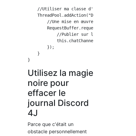
    //Utiliser ma classe d'implémentation

    ThreadPool.addAction("DiscordMassage", ()
        //Une mise en œuvre qui tient compte 
        RequestBuffer.request(() -> {

            //Publier sur la chaîne.

            this.chatChannel.sendMessage(msg)
        });

    }

Utilisez la magie
noire pour
effacer le
journal Discord
4J
Parce que c'était un
obstacle personnellement