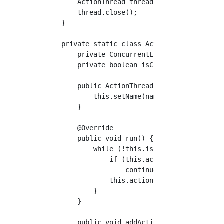
        ActionThread thread = pool.remove(thr
        thread.close();

    }

    private static class ActionThread extends
        private ConcurrentLinkedQueue<Runnabl
        private boolean isClose;

        public ActionThread(String name) {

            this.setName(name);

        }

        @Override

        public void run() {

            while (!this.isClose) {

                if (this.actions.isEmpty())

                    continue;

                this.actions.poll().run();

            }

        }

        public void addAction(Runnable action