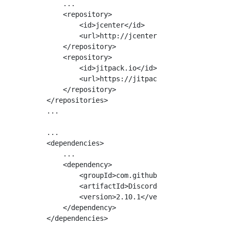
    ...

    <repository>

        <id>jcenter</id>

        <url>http://jcenter.bintray.com</url>
    </repository>

    <repository>

        <id>jitpack.io</id>

        <url>https://jitpack.io</url>

    </repository>

</repositories>

...

...

<dependencies>

    ...

    <dependency>

        <groupId>com.github.austinv11</groupI
        <artifactId>Discord4J</artifactId>

        <version>2.10.1</version>

    </dependency>

</dependencies>
