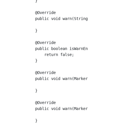
    }

    @Override

    public void warn(String s, Throwable thro
    }

    @Override

    public boolean isWarnEnabled(Marker marke
        return false;

    }

    @Override

    public void warn(Marker marker, String s)
    }

    @Override

    public void warn(Marker marker, String s,
    }
