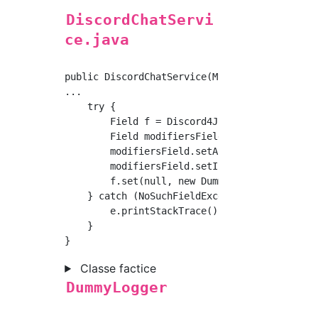
DiscordChatServi
ce.java
public DiscordChatService(MyPlugin plugin) {

...

    try {

        Field f = Discord4J.class.getDeclared
        Field modifiersField = Field.class.ge
        modifiersField.setAccessible(true);

        modifiersField.setInt(f, f.getModifie
        f.set(null, new DummyLogger());//Défi
    } catch (NoSuchFieldException | IllegalAc
        e.printStackTrace();

    }

Classe factice
DummyLogger