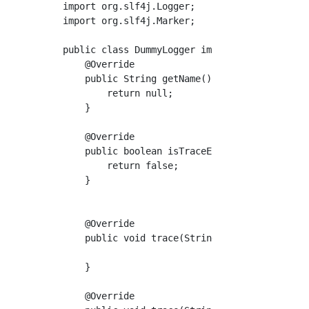
import org.slf4j.Logger;

import org.slf4j.Marker;

public class DummyLogger implements Logger {

    @Override

    public String getName() {

        return null;

    }

    @Override

    public boolean isTraceEnabled() {

        return false;

    }

    @Override

    public void trace(String s) {

    }

    @Override
