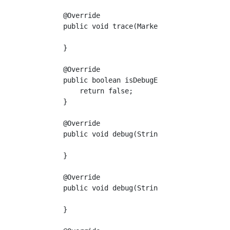
    @Override

    public void trace(Marker marker, String s
    }

    @Override

    public boolean isDebugEnabled() {

        return false;

    }

    @Override

    public void debug(String s) {

    }

    @Override

    public void debug(String s, Object o) {

    }
