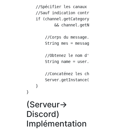
    //Spécifier les canaux et les catégories 
    //Sauf indication contraire, vous pouvez 
    if (channel.getCategory().getName().equal
            && channel.getName().equals("chat
        //Corps du message.

        String mes = message.getContent();

        //Obtenez le nom d'utilisateur.

        String name = user.getName();

        //Concaténez les chaînes et diffusez 
        Server.getInstance().broadcastMessage
    }

(Serveur->
Discord)
Implémentation