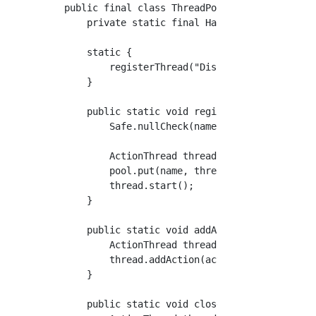
public final class ThreadPool {

    private static final HashMap<String, Acti
    static {

        registerThread("DiscordMassage");

    }

    public static void registerThread(String 
        Safe.nullCheck(name);

        ActionThread thread = new ActionThrea
        pool.put(name, thread);

        thread.start();

    }

    public static void addAction(String threa
        ActionThread thread = pool.get(thread
        thread.addAction(action);

    }

    public static void close(String threadNam