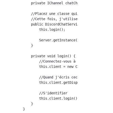
    private IChannel chatChannel;

    //Placez une classe qui hérite de PluginB
    //Cette fois, j'utilise MyPlugin comme ex
    public DiscordChatService(MyPlugin plugin
        this.login();

        Server.getInstance().getPluginManager
    }

    private void login() {

        //Connectez-vous à l'aide du jeton AP
        this.client = new ClientBuilder().wit
        //Quand j'écris ceci@EventSubscriber 
        this.client.getDispatcher().registerL
        //S'identifier

        this.client.login();

    }
