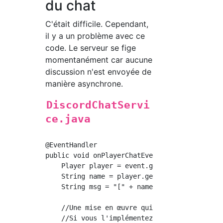
du chat
C'était difficile. Cependant,
il y a un problème avec ce
code. Le serveur se fige
momentanément car aucune
discussion n'est envoyée de
manière asynchrone.
DiscordChatServi
ce.java
@EventHandler

public void onPlayerChatEvent(PlayerChatEvent
    Player player = event.getPlayer();

    String name = player.getName();

    String msg = "[" + name + "] " + event.ge
    //Une mise en œuvre qui tient compte des 
    //Si vous l'implémentez normalement, vous