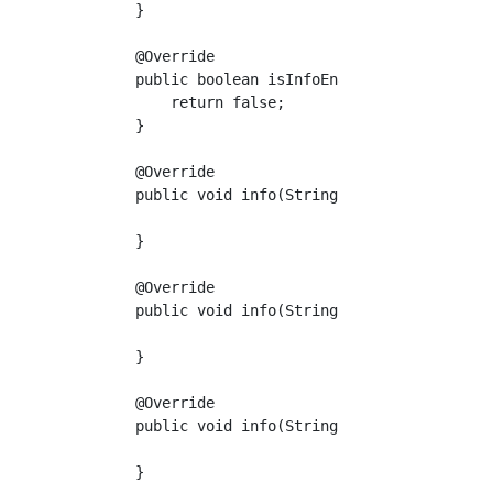
    }

    @Override

    public boolean isInfoEnabled() {

        return false;

    }

    @Override

    public void info(String s) {

    }

    @Override

    public void info(String s, Object o) {

    }

    @Override

    public void info(String s, Object o, Obje
    }
