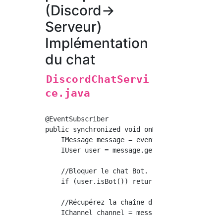
(Discord->
Serveur)
Implémentation
du chat
DiscordChatServi
ce.java
@EventSubscriber

public synchronized void onMessage(MessageRe
    IMessage message = event.getMessage();

    IUser user = message.getAuthor();

    //Bloquer le chat Bot.

    if (user.isBot()) return;

    //Récupérez la chaîne du message.

    IChannel channel = message.getChannel();
