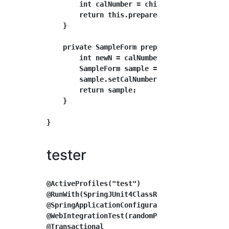
        int calNumber = childService.calculat
        return this.prepared(calNumber);

    }

    private SampleForm prepared(int calNumber
        int newN = calNumber * 2;

        SampleForm sample = new SampleForm();
        sample.setCalNumber(newN);

        return sample;

    }

}

tester
@ActiveProfiles("test")

@RunWith(SpringJUnit4ClassRunner.class)

@SpringApplicationConfiguration(classes = Tes
@WebIntegrationTest(randomPort = true)

@Transactional
