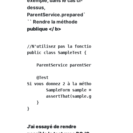
exemple, dans le cas ci-
dessus,
ParentService.prepared`
`` Rendre la méthode
publique </ b>
//N'utilisez pas la fonction de conteneur à r
public class SampleTest {

    ParentService parentService = new Parente
    @Test

Si vous donnez 2 à la méthode préparée par pu
        SampleForm sample = parentService.pre
        assertThat(sample.getCalNumber(), is(
    }

}

J'ai essayé de rendre