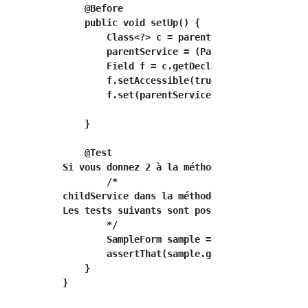
    @Before

    public void setUp() {

        Class<?> c = parentService.getClass()
        parentService = (ParentService)c.newI
        Field f = c.getDeclaredField("childSe
        f.setAccessible(true);

        f.set(parentService , new ChildServic
    }

    @Test

Si vous donnez 2 à la méthode publique void g
        /*

childService dans la méthode generateSample.A
Les tests suivants sont possibles car il est 
        */

        SampleForm sample = parentService.gen
        assertThat(sample.getCalNumber(), is(
    }

}
