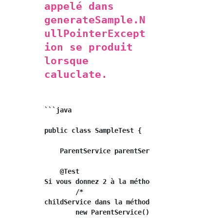
appelé dans
generateSample.N
ullPointerExcept
ion se produit
lorsque
caluclate.
```java

public class SampleTest {

    ParentService parentService = new ParentS
    @Test

Si vous donnez 2 à la méthode publique void g
        /*

childService dans la méthode generateSample.A
        new ParentService()Étant donné que ch