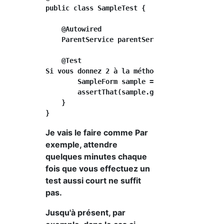
public class SampleTest {

    @Autowired

    ParentService parentService;

    @Test

Si vous donnez 2 à la méthode publique void g
        SampleForm sample = parentService.gen
        assertThat(sample.getCalNumber(), is(
    }

Je vais le faire comme Par
exemple, attendre
quelques minutes chaque
fois que vous effectuez un
test aussi court ne suffit
pas.
Jusqu'à présent, par